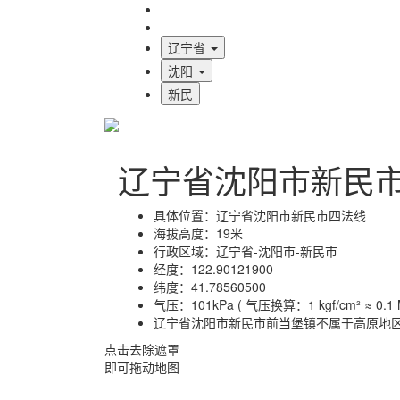
海拔首页
地图标注
辽宁省
沈阳
新民
辽宁省沈阳市新民
具体位置：
辽宁省沈阳市新民市四法线
海拔高度：
19米
行政区域：
辽宁省-沈阳市-新民市
经度：
122.90121900
纬度：
41.78560500
气压：
101kPa ( 气压换算：1 kgf/cm² ≈ 0.1 M
辽宁省沈阳市新民市前当堡镇不属于高原地
点击去除遮罩
即可拖动地图