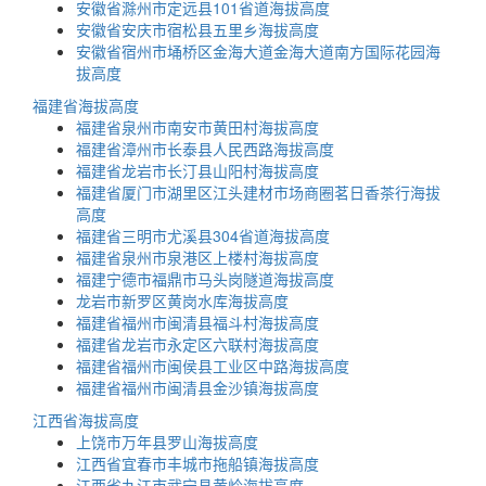
安徽省滁州市定远县101省道海拔高度
安徽省安庆市宿松县五里乡海拔高度
安徽省宿州市埇桥区金海大道金海大道南方国际花园海
拔高度
福建省海拔高度
福建省泉州市南安市黄田村海拔高度
福建省漳州市长泰县人民西路海拔高度
福建省龙岩市长汀县山阳村海拔高度
福建省厦门市湖里区江头建材市场商圈茗日香茶行海拔
高度
福建省三明市尤溪县304省道海拔高度
福建省泉州市泉港区上楼村海拔高度
福建宁德市福鼎市马头岗隧道海拔高度
龙岩市新罗区黄岗水库海拔高度
福建省福州市闽清县福斗村海拔高度
福建省龙岩市永定区六联村海拔高度
福建省福州市闽侯县工业区中路海拔高度
福建省福州市闽清县金沙镇海拔高度
江西省海拔高度
上饶市万年县罗山海拔高度
江西省宜春市丰城市拖船镇海拔高度
江西省九江市武宁县黄岭海拔高度