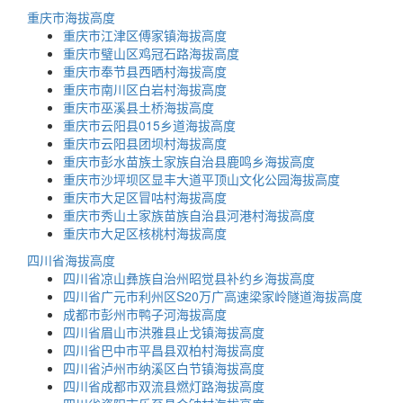
重庆市海拔高度
重庆市江津区傅家镇海拔高度
重庆市璧山区鸡冠石路海拔高度
重庆市奉节县西晒村海拔高度
重庆市南川区白岩村海拔高度
重庆市巫溪县土桥海拔高度
重庆市云阳县015乡道海拔高度
重庆市云阳县团坝村海拔高度
重庆市彭水苗族土家族自治县鹿鸣乡海拔高度
重庆市沙坪坝区显丰大道平顶山文化公园海拔高度
重庆市大足区冒咕村海拔高度
重庆市秀山土家族苗族自治县河港村海拔高度
重庆市大足区核桃村海拔高度
四川省海拔高度
四川省凉山彝族自治州昭觉县补约乡海拔高度
四川省广元市利州区S20万广高速梁家岭隧道海拔高度
成都市彭州市鸭子河海拔高度
四川省眉山市洪雅县止戈镇海拔高度
四川省巴中市平昌县双柏村海拔高度
四川省泸州市纳溪区白节镇海拔高度
四川省成都市双流县燃灯路海拔高度