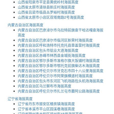
山西省阳泉市平定县黄统岭村海拔高度
山西省太原市清徐县新庄村海拔高度
山西省吕梁市临县丛罗峪村海拔高度
山西省太原市小店区双塔南路2号海拔高度
内蒙古自治区海拔高度
内蒙古自治区巴彦淖尔市乌拉特前旗查干哈达嘎查海拔
高度
内蒙古自治区巴彦淖尔市临河区新荣村海拔高度
内蒙古自治区呼和浩特市托克托县章盖营村海拔高度
内蒙古自治区包头市铝业大道海拔高度
内蒙古自治区赤峰市林西县金城街海拔高度
内蒙古自治区鄂尔多斯市准格尔旗大饭铺村海拔高度
内蒙古自治区鄂尔多斯市鄂托克前旗柴达木海拔高度
内蒙古自治区呼伦贝尔市牙克石市四十八公里海拔高度
内蒙古自治区呼伦贝尔市阿荣旗横道村海拔高度
内蒙古自治区包头市东河区飞机场路包头机场海拔高度
内蒙古自治区乌兰察布市海拔高度
内蒙古自治区呼伦贝尔市扎兰屯市蘑阿公路海拔高度
辽宁省海拔高度
辽宁省丹东市振安区楼房镇海拔高度
辽宁省本溪市平山区园溪巷海拔高度
辽宁省锦州市太和区福州街48号海拔高度