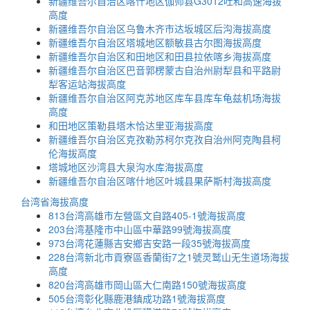
新疆维吾尔自治区喀什地区伽师县G3012吐和高速海拔
高度
新疆维吾尔自治区乌鲁木齐市达坂城区后沟海拔高度
新疆维吾尔自治区塔城地区额敏县古尔图海拔高度
新疆维吾尔自治区和田地区和田县拉依喀乡海拔高度
新疆维吾尔自治区巴音郭楞蒙古自治州尉犁县和平路尉
犁客运站海拔高度
新疆维吾尔自治区阿克苏地区库车县库车龟兹机场海拔
高度
和田地区策勒县塔木恰达里亚海拔高度
新疆维吾尔自治区克孜勒苏柯尔克孜自治州阿克陶县柯
伦海拔高度
塔城地区沙湾县大泉沟水库海拔高度
新疆维吾尔自治区喀什地区叶城县果萨斯村海拔高度
台湾省海拔高度
813台湾高雄市左營區文自路405-1號海拔高度
203台湾基隆市中山區中華路99號海拔高度
973台湾花蓮縣吉安鄉吉安路一段35號海拔高度
228台湾新北市貢寮區香蘭街7之1號灵鹫山无生道场海拔
高度
820台湾高雄市岡山區大仁南路150號海拔高度
505台湾彰化縣鹿港鎮成功路1號海拔高度