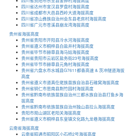
四川省资阳市乐至县金钟村海拔高度
四川省达州市宣汉县罗盘村海拔高度
四川省成都市大邑县西岭大道海拔高度
四川省凉山彝族自治州会东县老房村海拔高度
四川省广元市苍溪县崩龙湾海拔高度
贵州省海拔高度
贵州省贵阳市开阳县冷水河海拔高度
贵州省遵义市桐梓县白盐井村海拔高度
贵州省毕节市赫章县海马姑海拔高度
贵州省贵阳市云岩区盐务街23号海拔高度
贵州省毕节市赫章县元角村海拔高度
贵州省六盘水市水城县G7611都香高速 & 茨冲隧道海拔
高度
贵州省遵义市道真仡佬族苗族自治县石碓窝海拔高度
贵州省铜仁市思南县荆竹园村海拔高度
贵州省黔南布依族苗族自治州三都水族自治县打鱼乡海
拔高度
贵州省黔南布依族苗族自治州独山县拉么海拔高度
贵阳市观山湖区老阳关海拔高度
贵州省遵义市桐梓县东皇镇文化路九龙巷海拔高度
云南省海拔高度
云南省昭通市昭阳区小石桥2号海拔高度