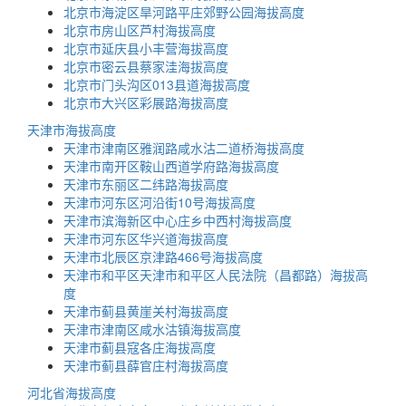
北京市海淀区旱河路平庄郊野公园海拔高度
北京市房山区芦村海拔高度
北京市延庆县小丰营海拔高度
北京市密云县蔡家洼海拔高度
北京市门头沟区013县道海拔高度
北京市大兴区彩展路海拔高度
天津市海拔高度
天津市津南区雅润路咸水沽二道桥海拔高度
天津市南开区鞍山西道学府路海拔高度
天津市东丽区二纬路海拔高度
天津市河东区河沿街10号海拔高度
天津市滨海新区中心庄乡中西村海拔高度
天津市河东区华兴道海拔高度
天津市北辰区京津路466号海拔高度
天津市和平区天津市和平区人民法院（昌都路）海拔高
度
天津市蓟县黄崖关村海拔高度
天津市津南区咸水沽镇海拔高度
天津市蓟县寇各庄海拔高度
天津市蓟县薛官庄村海拔高度
河北省海拔高度