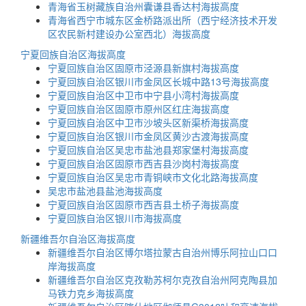
青海省玉树藏族自治州囊谦县香达村海拔高度
青海省西宁市城东区金桥路派出所（西宁经济技术开发
区农民新村建设办公室西北）海拔高度
宁夏回族自治区海拔高度
宁夏回族自治区固原市泾源县新旗村海拔高度
宁夏回族自治区银川市金凤区长城中路13号海拔高度
宁夏回族自治区中卫市中宁县小湾村海拔高度
宁夏回族自治区固原市原州区红庄海拔高度
宁夏回族自治区中卫市沙坡头区新渠桥海拔高度
宁夏回族自治区银川市金凤区黄沙古渡海拔高度
宁夏回族自治区吴忠市盐池县郑家堡村海拔高度
宁夏回族自治区固原市西吉县沙岗村海拔高度
宁夏回族自治区吴忠市青铜峡市文化北路海拔高度
吴忠市盐池县盐池海拔高度
宁夏回族自治区固原市西吉县土桥子海拔高度
宁夏回族自治区银川市海拔高度
新疆维吾尔自治区海拔高度
新疆维吾尔自治区博尔塔拉蒙古自治州博乐阿拉山口口
岸海拔高度
新疆维吾尔自治区克孜勒苏柯尔克孜自治州阿克陶县加
马铁力克乡海拔高度