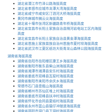
湖北省潜江市竹泽公路海拔高度
湖北省孝感市应城市龙潭大湾海拔高度
湖北省咸宁市咸安区汀泗河大桥海拔高度
黄冈市麻城市搁云尖海拔高度
湖北省十堰市张湾区新疆路青年桥海拔高度
湖北省宜昌市长阳土家族自治县隔河岩电站工区内海拔
高度
湖北省宜昌市长阳土家族自治县黄金潭海拔高度
湖北省恩施土家族苗族自治州恩施市夏村坝海拔高度
湖北省武汉市江夏区纸坊大街青龙山森林公园海拔高度
湖南省海拔高度
湖南省岳阳市岳阳楼区康王乡海拔高度
湖南省衡阳市衡东县柴山洲海拔高度
湖南省湘潭市湘潭县安乐村海拔高度
湖南省娄底市双峰县瓦窑村海拔高度
湖南省衡阳市耒阳市余庆乡海拔高度
常德市石门县壶瓶山海拔高度
湖南省郴州市苏仙区堆上村海拔高度
湖南省娄底市双峰县扶冲村海拔高度
湖南省怀化市会同县夏结村海拔高度
湖南省永州市蓝山县猫仔冲隧道海拔高度
湖南省邵阳市洞口县下洞村海拔高度