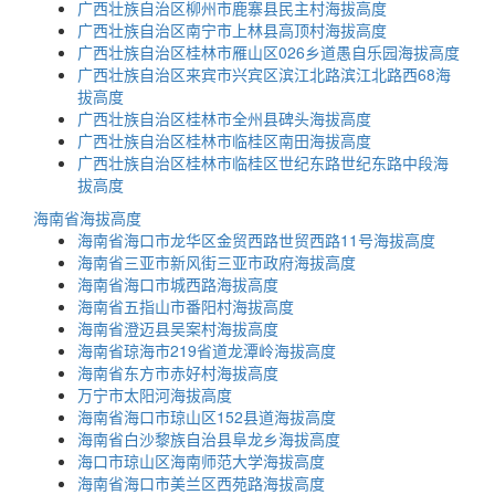
广西壮族自治区柳州市鹿寨县民主村海拔高度
广西壮族自治区南宁市上林县高顶村海拔高度
广西壮族自治区桂林市雁山区026乡道愚自乐园海拔高度
广西壮族自治区来宾市兴宾区滨江北路滨江北路西68海
拔高度
广西壮族自治区桂林市全州县碑头海拔高度
广西壮族自治区桂林市临桂区南田海拔高度
广西壮族自治区桂林市临桂区世纪东路世纪东路中段海
拔高度
海南省海拔高度
海南省海口市龙华区金贸西路世贸西路11号海拔高度
海南省三亚市新风街三亚市政府海拔高度
海南省海口市城西路海拔高度
海南省五指山市番阳村海拔高度
海南省澄迈县吴案村海拔高度
海南省琼海市219省道龙潭岭海拔高度
海南省东方市赤好村海拔高度
万宁市太阳河海拔高度
海南省海口市琼山区152县道海拔高度
海南省白沙黎族自治县阜龙乡海拔高度
海口市琼山区海南师范大学海拔高度
海南省海口市美兰区西苑路海拔高度