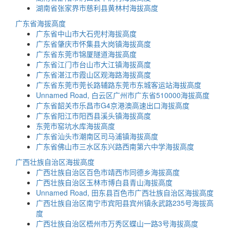
湖南省张家界市慈利县黄林村海拔高度
广东省海拔高度
广东省中山市大石兜村海拔高度
广东省肇庆市怀集县大岗镇海拔高度
广东省东莞市锦厦隧道海拔高度
广东省江门市台山市大江镇海拔高度
广东省湛江市霞山区观海路海拔高度
广东省东莞市莞长路辅路东莞市东城客运站海拔高度
Unnamed Road, 白云区广州市广东省510000海拔高度
广东省韶关市乐昌市G4京港澳高速出口海拔高度
广东省阳江市阳西县溪头镇海拔高度
东莞市窑坑水库海拔高度
广东省汕头市潮南区司马浦镇海拔高度
广东省佛山市三水区东兴路西南第六中学海拔高度
广西壮族自治区海拔高度
广西壮族自治区百色市靖西市同德乡海拔高度
广西壮族自治区玉林市博白县青山海拔高度
Unnamed Road, 田东县百色市广西壮族自治区海拔高度
广西壮族自治区南宁市宾阳县宾州镇永武路235号海拔高
度
广西壮族自治区梧州市万秀区蝶山一路3号海拔高度