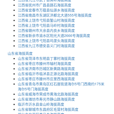
江西省抚州市广昌县跳石海拔高度
江西省宜春市万载县仙源乡海拔高度
江西省南昌市东湖区洪都北大道555号海拔高度
江西省上饶市弋阳县錾山村海拔高度
江西省上饶市弋阳县马岭村海拔高度
江西省赣州市大余县内良乡海拔高度
江西省新余市渝水区阳光大道2666号海拔高度
江西省上饶市弋阳县坞垄头海拔高度
江西省九江市德安县义门村海拔高度
山东省海拔高度
山东省菏泽市东明县丁寨村海拔高度
山东省枣庄市滕州市轴村海拔高度
山东省济南市历城区新黄路海拔高度
山东省临沂市临沭县正源北路海拔高度
山东省枣庄市滕州市庄里西海拔高度
山东省青岛市黄岛区红石崖街道海尔5号门西南约175米
海尔5号门海拔高度
山东省威海市荣成市黄海北路海拔高度
山东省潍坊市寿光市静山路海拔高度
临沂市沂水县金山岭海拔高度
山东省聊城市东昌府区毛营村海拔高度