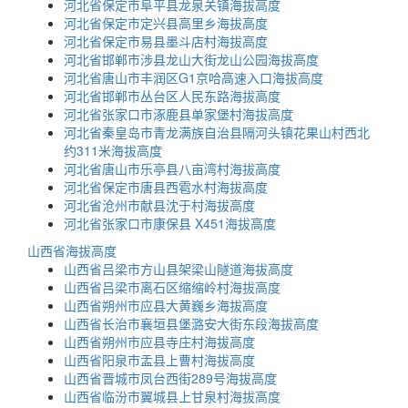
河北省保定市阜平县龙泉关镇海拔高度
河北省保定市定兴县高里乡海拔高度
河北省保定市易县墨斗店村海拔高度
河北省邯郸市涉县龙山大街龙山公园海拔高度
河北省唐山市丰润区G1京哈高速入口海拔高度
河北省邯郸市丛台区人民东路海拔高度
河北省张家口市涿鹿县单家堡村海拔高度
河北省秦皇岛市青龙满族自治县隔河头镇花果山村西北
约311米海拔高度
河北省唐山市乐亭县八亩湾村海拔高度
河北省保定市唐县西雹水村海拔高度
河北省沧州市献县沈于村海拔高度
河北省张家口市康保县 X451海拔高度
山西省海拔高度
山西省吕梁市方山县架梁山隧道海拔高度
山西省吕梁市离石区缩缩岭村海拔高度
山西省朔州市应县大黄巍乡海拔高度
山西省长治市襄垣县堡潞安大街东段海拔高度
山西省朔州市应县寺庄村海拔高度
山西省阳泉市盂县上曹村海拔高度
山西省晋城市凤台西街289号海拔高度
山西省临汾市翼城县上甘泉村海拔高度