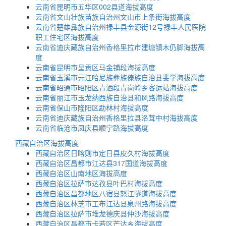
云南省昆明市五华区002县道海拔高度
云南省文山壮族苗族自治州文山市上条街海拔高度
云南省楚雄彝族自治州禄丰县金源街12号禄丰人民医院
职工住宅区海拔高度
云南省迪庆藏族自治州香格里拉市建塘镇木仍脚海拔高
度
云南省昆明市呈贡区马金铺段海拔高度
云南省玉溪市元江哈尼族彝族傣族自治县斐学海拔高度
云南省昭通市昭阳区青洒段青岗岭乡客运站海拔高度
云南省丽江市玉龙纳西族自治县和风路海拔高度
云南省保山市隆阳区勐林村海拔高度
云南省迪庆藏族自治州香格里拉县洛茸中村海拔高度
云南省临沧市凤庆县顺宁路海拔高度
西藏自治区海拔高度
西藏自治区日喀则市定日县皮久村海拔高度
西藏自治区昌都市江达县317国道海拔高度
西藏自治区山南地区海拔高度
西藏自治区拉萨市达孜县叶巴村海拔高度
西藏自治区昌都地区八宿县怒江隧道海拔高度
西藏自治区林芝市工布江达县泉州路海拔高度
西藏自治区拉萨市堆龙德庆县仲沙海拔高度
西藏自治区昌都市卡若区芒达乡海拔高度