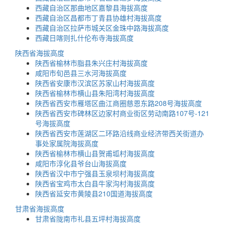
西藏自治区那曲地区嘉黎县海拔高度
西藏自治区昌都市丁青县协雄村海拔高度
西藏自治区拉萨市城关区金珠中路海拔高度
西藏日喀则扎什伦布寺海拔高度
陕西省海拔高度
陕西省榆林市脂县朱兴庄村海拔高度
咸阳市旬邑县三水河海拔高度
陕西省安康市汉滨区苏家山村海拔高度
陕西省榆林市横山县朱阳湾村海拔高度
陕西省西安市雁塔区曲江商圈慈恩东路208号海拔高度
陕西省西安市碑林区边家村商业街区劳动南路107号-121
号海拔高度
陕西省西安市莲湖区二环路沿线商业经济带西关街道办
事处家属院海拔高度
陕西省榆林市横山县贺甫坬村海拔高度
咸阳市淳化县爷台山海拔高度
陕西省汉中市宁强县玉泉坝村海拔高度
陕西省宝鸡市太白县牛家沟村海拔高度
陕西省延安市黄陵县210国道海拔高度
甘肃省海拔高度
甘肃省陇南市礼县五坪村海拔高度