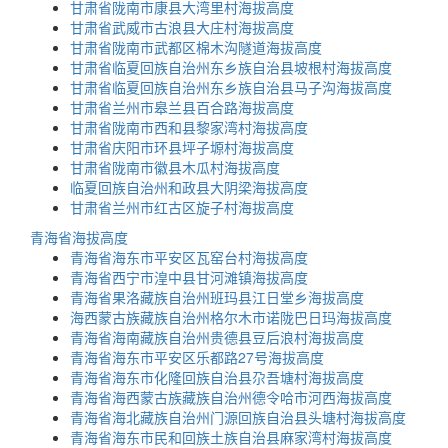
甘肃省陇南市康县大湾里村海拔高度
甘肃省武威市古浪县大庄村海拔高度
甘肃省陇南市武都区棉木沟隧道海拔高度
甘肃省临夏回族自治州东乡族自治县坡根村海拔高度
甘肃省临夏回族自治州东乡族自治县马子沟海拔高度
甘肃省兰州市皋兰县百合路海拔高度
甘肃省陇南市西和县黎家湾村海拔高度
甘肃省庆阳市环县坪子塬村海拔高度
甘肃省陇南市徽县木瓜村海拔高度
临夏回族自治州和政县大阴梁海拔高度
甘肃省兰州市红古区旋子村海拔高度
青海省海拔高度
青海省海东市平安区瓦窑台村海拔高度
青海省西宁市湟中县甘河滩镇海拔高度
青海省果洛藏族自治州班玛县江日堂乡海拔高度
海西蒙古族藏族自治州格尔木市诺陇巴日玛海拔高度
青海省海南藏族自治州贵德县豆后浪村海拔高度
青海省海东市平安区乐都路27号海拔高度
青海省海东市化隆回族自治县尕吾塘村海拔高度
青海省海西蒙古族藏族自治州德令哈市河西海拔高度
青海省海北藏族自治州门源回族自治县头塘村海拔高度
青海省海东市民和回族土族自治县麻家湾村海拔高度