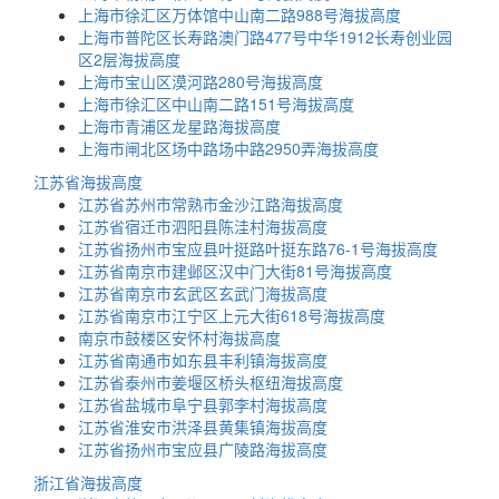
上海市徐汇区万体馆中山南二路988号海拔高度
上海市普陀区长寿路澳门路477号中华1912长寿创业园
区2层海拔高度
上海市宝山区漠河路280号海拔高度
上海市徐汇区中山南二路151号海拔高度
上海市青浦区龙星路海拔高度
上海市闸北区场中路场中路2950弄海拔高度
江苏省海拔高度
江苏省苏州市常熟市金沙江路海拔高度
江苏省宿迁市泗阳县陈洼村海拔高度
江苏省扬州市宝应县叶挺路叶挺东路76-1号海拔高度
江苏省南京市建邺区汉中门大街81号海拔高度
江苏省南京市玄武区玄武门海拔高度
江苏省南京市江宁区上元大街618号海拔高度
南京市鼓楼区安怀村海拔高度
江苏省南通市如东县丰利镇海拔高度
江苏省泰州市姜堰区桥头枢纽海拔高度
江苏省盐城市阜宁县郭李村海拔高度
江苏省淮安市洪泽县黄集镇海拔高度
江苏省扬州市宝应县广陵路海拔高度
浙江省海拔高度