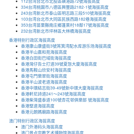
112台湾台北市北投區磺港路72號海拔高度
334台湾桃園市八德區興豐路2182-1號海拔高度
243台湾新北市泰山區明志路三段510號海拔高度
103台湾台北市大同區民族西路182巷海拔高度
353台湾苗栗縣南庄鄉蓬萊村18鄰17號海拔高度
232台湾新北市坪林區大林橋海拔高度
香港特别行政区海拔高度
香港康山康盛街3號筲箕湾配水库游乐场海拔高度
香港半山嘉和苑海拔高度
香港白田街巴域街海拔高度
香港灣仔告士打道39號夏愨大廈海拔高度
香港馬鞍山欣安村海拔高度
香港屯門樂翠街海拔高度
香港半山波老道海拔高度
香港中環結志街39-49號新中環大廈海拔高度
香港軒尼詩道241～243號海拔高度
香港柴灣盛泰道100號杏花邨俱樂部 號海拔高度
香港堅道海拔高度
香港元朗媽廟路海拔高度
澳门特别行政区海拔高度
澳门外港码头海拔高度
澳门景点宗教艺术博物馆海拔高度