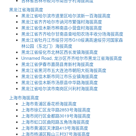
吉林省吉林市蛟河市南台子村海拔高度
黑龙江省海拔高度
黑龙江省哈尔滨市道里区哈尔滨新一百海拔高度
黑龙江省齐齐哈尔市讷河市繁强村海拔高度
黑龙江省佳木斯市桦南县小营盘村海拔高度
黑龙江省齐齐哈尔甘南县查哈阳农场丰收分场海拔高度
黑龙江省牡丹江市绥芬河市G10绥满高速绥芬河国家森
林公园（东北门）海拔高度
黑龙江省绥化市北林区西长发镇海拔高度
Unnamed Road, 龙沙区齐齐哈尔市黑龙江省海拔高度
黑龙江省伊春市嘉荫县育新村海拔高度
黑龙江省黑河市五大连池市朝阳大街海拔高度
黑龙江省佳木斯市同江市乐业镇海拔高度
黑龙江省佳木斯市汤原县中华路海拔高度
黑龙江省哈尔滨市南岗区兴利村海拔高度
上海市海拔高度
上海市青浦区香花桥海拔高度
上海市徐汇区龙华路2853号海拔高度
上海市闵行区金都路3019号海拔高度
上海市虹口区曲阳路五角场海拔高度
上海市黄浦区天津路413号海拔高度
上海市杨浦区鞍山三村37号海拔高度