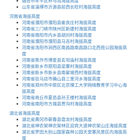
烟台市牟平区养马岛海拔高度
山东省淄博市沂源县前西长旺村海拔高度
河南省海拔高度
河南省濮阳市濮阳县崔良庄村海拔高度
河南省三门峡市陕州区新建村海拔高度
河南省南阳市内乡县胡刘村海拔高度
河南省濮阳市濮阳县马吉村海拔高度
河南省洛阳市涧西区南昌路南昌路口北西苑公园海拔高
度
河南省焦作市博爱县玄坦庙村海拔高度
河南省新乡市原阳县梁寨村海拔高度
河南省新乡市新乡县南翟坡西村海拔高度
河南省驻马店市确山县三里河乡海拔高度
河南省郑州市中原区北京理工大学网络教育学习中心海
拔高度
河南省商丘市夏邑县孙王楼村海拔高度
河南省南阳市方城县贾沟村海拔高度
湖北省海拔高度
湖北省黄冈市蕲春县盘龙村海拔高度
湖北省神农架神农架林区迎宾大道神农架山庄海拔高度
湖北省罗田大别山国家森林公园天堂寨风景区内海拔高
度