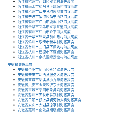
浙江省杭州市西湖区双灵村海拔高度
浙江省丽水市松阳县下坑源村海拔高度
浙江省杭州市淳安县梅峰隧道海拔高度
浙江省宁波市镇海区镇宁西路海拔高度
浙江省衢州市江山市鹿溪中路海拔高度
浙江省金华市义乌市义亭互通海拔高度
浙江省衢州市江山市岭下海拔高度
浙江省金华市磐安县前山畈村海拔高度
浙江省温州市乐清市新丰村海拔高度
浙江省台州市三门县下枫坑村海拔高度
浙江省杭州市建德市下涯镇海拔高度
浙江省杭州市余杭区绿景塘村海拔高度
安徽省海拔高度
安徽省合肥市蜀山区永和路海拔高度
安徽省安庆市岳西县服务区海拔高度
安徽省宣城市绩溪县小九华海拔高度
安徽省六安市金安区淠东乡海拔高度
安徽省宣城市宁国市象鼻坞海拔高度
安徽省滁州市天长市掌鼓村海拔高度
安徽省阜阳市颍上县润河特大桥海拔高度
安徽省安庆市太湖县凉亭村海拔高度
安徽省芜湖市南陵县烟墩镇海拔高度