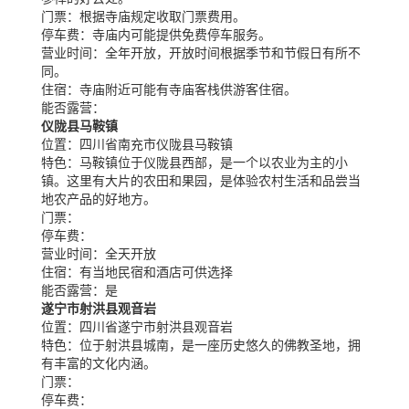
门票：
根据寺庙规定收取门票费用。
停车费：
寺庙内可能提供免费停车服务。
营业时间：
全年开放，开放时间根据季节和节假日有所不
同。
住宿：
寺庙附近可能有寺庙客栈供游客住宿。
能否露营：
仪陇县马鞍镇
位置：
四川省南充市仪陇县马鞍镇
特色：
马鞍镇位于仪陇县西部，是一个以农业为主的小
镇。这里有大片的农田和果园，是体验农村生活和品尝当
地农产品的好地方。
门票：
停车费：
营业时间：
全天开放
住宿：
有当地民宿和酒店可供选择
能否露营：
是
遂宁市射洪县观音岩
位置：
四川省遂宁市射洪县观音岩
特色：
位于射洪县城南，是一座历史悠久的佛教圣地，拥
有丰富的文化内涵。
门票：
停车费：