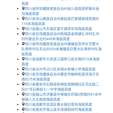
高度
四川省阿坝藏族羌族自治州金川县观音桥镇木迪
沟海拔高度
四川省凉山彝族自治州美姑县巴普镇昔线西南约
115米海拔高度
四川省眉山市东坡区富牛镇停车场海拔高度
四川省甘孜藏族自治州稻城县金珠镇扎冲村扎冲
村村委会东北约448米海拔高度
四川省阿坝藏族羌族自治州壤塘县吾伊乡交警大
队黑桥中队东北约253米壤塘县交警大队黑桥中队海
拔高度
四川省成都市大邑县江镇奓口岩东南约74米海拔
高度
四川省达州市达川区米城乡新塘小学海拔高度
四川省甘孜藏族自治州康定市榆林街道浑海子东
南约75米海拔高度
四川省雅安市石棉县新棉街道棉城社区河北路二
段31号石棉县七一中学海拔高度
四川省眉山市洪雅县中保镇东环路2西南约61米中
保镇人大主席团海拔高度
四川省成都市双流区黄水镇白塔寺海拔高度
四川省南充市营山县木垭镇梨树村海拔高度