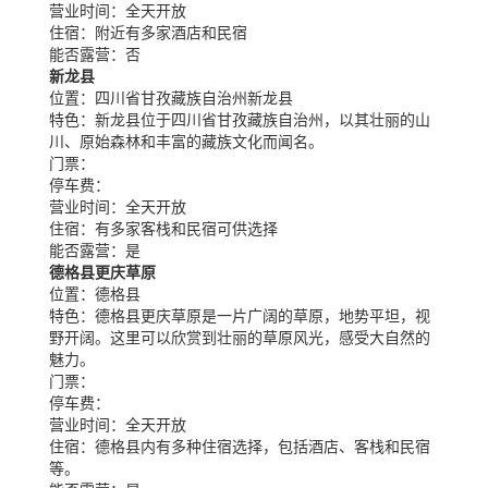
营业时间：
全天开放
住宿：
附近有多家酒店和民宿
能否露营：
否
新龙县
位置：
四川省甘孜藏族自治州新龙县
特色：
新龙县位于四川省甘孜藏族自治州，以其壮丽的山
川、原始森林和丰富的藏族文化而闻名。
门票：
停车费：
营业时间：
全天开放
住宿：
有多家客栈和民宿可供选择
能否露营：
是
德格县更庆草原
位置：
德格县
特色：
德格县更庆草原是一片广阔的草原，地势平坦，视
野开阔。这里可以欣赏到壮丽的草原风光，感受大自然的
魅力。
门票：
停车费：
营业时间：
全天开放
住宿：
德格县内有多种住宿选择，包括酒店、客栈和民宿
等。