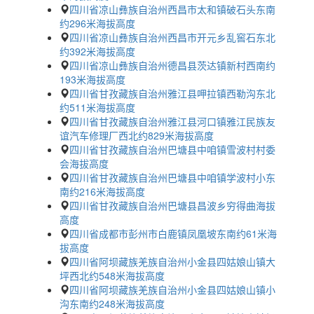
四川省凉山彝族自治州西昌市太和镇破石头东南
约296米海拔高度
四川省凉山彝族自治州西昌市开元乡乱窖石东北
约392米海拔高度
四川省凉山彝族自治州德昌县茨达镇新村西南约
193米海拔高度
四川省甘孜藏族自治州雅江县呷拉镇西勒沟东北
约511米海拔高度
四川省甘孜藏族自治州雅江县河口镇雅江民族友
谊汽车修理厂西北约829米海拔高度
四川省甘孜藏族自治州巴塘县中咱镇雪波村村委
会海拔高度
四川省甘孜藏族自治州巴塘县中咱镇学波村小东
南约216米海拔高度
四川省甘孜藏族自治州巴塘县昌波乡穷得曲海拔
高度
四川省成都市彭州市白鹿镇凤凰坡东南约61米海
拔高度
四川省阿坝藏族羌族自治州小金县四姑娘山镇大
坪西北约548米海拔高度
四川省阿坝藏族羌族自治州小金县四姑娘山镇小
沟东南约248米海拔高度