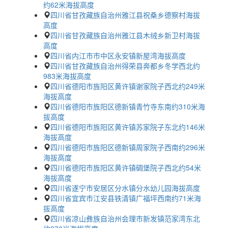
约62米海拔高度
四川省甘孜藏族自治州雅江县祝桑乡德察村海拔
高度
四川省甘孜藏族自治州雅江县木绒乡新卫村海拔
高度
四川省内江市市中区永安镇新屋湾海拔高度
四川省甘孜藏族自治州得荣县奔都乡冬学西北约
983米海拔高度
四川省德阳市旌阳区黄许镇谢家院子西北约249米
海拔高度
四川省德阳市旌阳区德新镇青竹寺东南约310米海
拔高度
四川省德阳市旌阳区黄许镇苏家院子东北约146米
海拔高度
四川省德阳市旌阳区德新镇周家院子西南约296米
海拔高度
四川省德阳市旌阳区黄许镇碉堡院子西北约54米
海拔高度
四川省遂宁市安居区分水镇分水幼儿园海拔高度
四川省宜宾市江安县铁清镇广福坪西南约71米海
拔高度
四川省凉山彝族自治州会理市新发镇范家湾东北