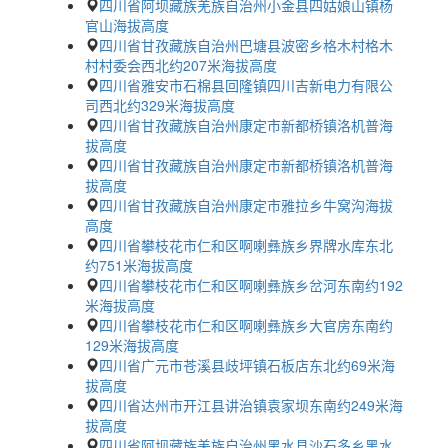
四川省阿坝藏族羌族自治州小金县四姑娘山镇杨
官山海拔高度
四川省甘孜藏族自治州巴塘县波密乡格木村格木
村村委会西北约207米海拔高度
四川省雅安市石棉县回隆镇四川吉新电力有限公
司西北约329米海拔高度
四川省甘孜藏族自治州康定市新都桥镇洛机普海
拔高度
四川省甘孜藏族自治州康定市新都桥镇洛机普海
拔高度
四川省甘孜藏族自治州康定市雅拉乡牛窝沟海拔
高度
四川省攀枝花市仁和区啊喇彝族乡界牌水库东北
约751米海拔高度
四川省攀枝花市仁和区啊喇彝族乡岔河东南约192
米海拔高度
四川省攀枝花市仁和区啊喇彝族乡大官房东南约
129米海拔高度
四川省广元市苍溪县歧坪镇石板店东北约69米海
拔高度
四川省达州市开江县讲治镇袁家坝东南约249米海
拔高度
四川省阿坝藏族羌族自治州黑水县沙石多乡黑水