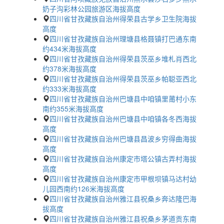
奶子沟彩林公园旅游区海拔高度
四川省甘孜藏族自治州得荣县古学乡卫生院海拔
高度
四川省甘孜藏族自治州理塘县格聂镇打巴通东南
约434米海拔高度
四川省甘孜藏族自治州得荣县茨巫乡堆札肖西北
约378米海拔高度
四川省甘孜藏族自治州得荣县茨巫乡帕聪亚西北
约333米海拔高度
四川省甘孜藏族自治州巴塘县中咱镇里莆村小东
南约355米海拔高度
四川省甘孜藏族自治州巴塘县中咱镇各冬西海拔
高度
四川省甘孜藏族自治州巴塘县昌波乡穷得曲海拔
高度
四川省甘孜藏族自治州康定市塔公镇古弄村海拔
高度
四川省甘孜藏族自治州康定市甲根坝镇马达村幼
儿园西南约126米海拔高度
四川省甘孜藏族自治州雅江县祝桑乡奔达隆巴海
拔高度
四川省甘孜藏族自治州雅江县祝桑乡茅道贡东南