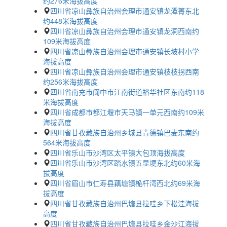
约276米海拔高度
四川省凉山彝族自治州会理市通安镇龙潭箐东北
约448米海拔高度
四川省凉山彝族自治州会理市通安镇龙洞西南约
109米海拔高度
四川省凉山彝族自治州会理市通安镇长坡村小学
海拔高度
四川省凉山彝族自治州会理市通安镇枝枝拐西南
约256米海拔高度
四川省南充市阆中市江南街道裕华社区东南约118
米海拔高度
四川省成都市都江堰市天马镇一单元西南约109米
海拔高度
四川省甘孜藏族自治州乡城县青德镇巴麦东南约
564米海拔高度
四川省乐山市沙湾区太平镇大包顶海拔高度
四川省乐山市沙湾区踏水镇五显埂东北约60米海
拔高度
四川省眉山市仁寿县藕塘镇桅杆湾西北约69米海
拔高度
四川省甘孜藏族自治州巴塘县拉哇乡下松洼海拔
高度
四川省甘孜藏族自治州巴塘县拉哇乡金沙江海拔