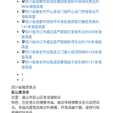
四川省成都市双流区籍田街道和平休闲庄西北约
96米海拔高度
四川省雅安市芦山县龙门镇芦山龙门供电营业厅
海拔高度
四川省成都市简阳市平泉街道周家烂糖房西南约
141米海拔高度
四川省内江市威远县严陵镇王家坳东北约328米海
拔高度
四川省内江市威远县严陵镇新湾东北约150米海拔
高度
四川省南充市仪陇县土门镇火烧湾西南约132米海
拔高度
四川省南充市仪陇县回春镇庙子梁东南约137米海
拔高度
1
2
四川省推荐景点
彭山青龙寺
位置：
眉山市彭山区青龙镇附近
特色：
历史悠久的佛教寺庙，融合传统佛教文化与自然风
光。寺庙内建筑风格古朴典雅，环境清幽宁静。是修行和
参禅的好去处。