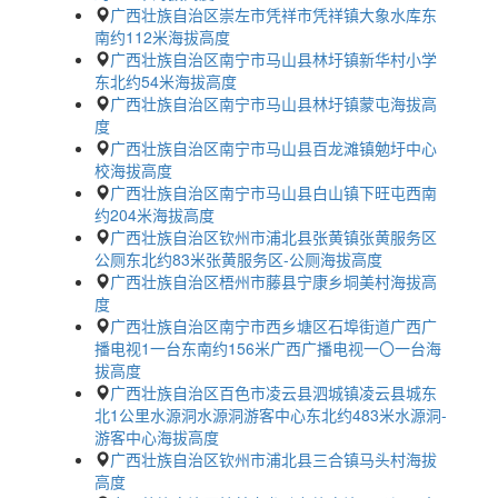
广西壮族自治区崇左市凭祥市凭祥镇大象水库东
南约112米海拔高度
广西壮族自治区南宁市马山县林圩镇新华村小学
东北约54米海拔高度
广西壮族自治区南宁市马山县林圩镇蒙屯海拔高
度
广西壮族自治区南宁市马山县百龙滩镇勉圩中心
校海拔高度
广西壮族自治区南宁市马山县白山镇下旺屯西南
约204米海拔高度
广西壮族自治区钦州市浦北县张黄镇张黄服务区
公厕东北约83米张黄服务区-公厕海拔高度
广西壮族自治区梧州市藤县宁康乡垌美村海拔高
度
广西壮族自治区南宁市西乡塘区石埠街道广西广
播电视1一台东南约156米广西广播电视一〇一台海
拔高度
广西壮族自治区百色市凌云县泗城镇凌云县城东
北1公里水源洞水源洞游客中心东北约483米水源洞-
游客中心海拔高度
广西壮族自治区钦州市浦北县三合镇马头村海拔
高度