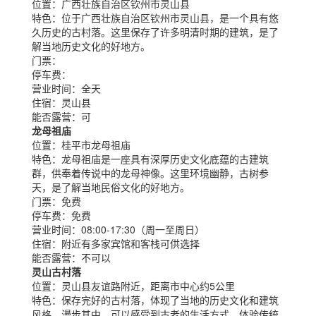
位置：
广西壮族自治区钦州市灵山县
特色：
位于广西壮族自治区钦州市灵山县，是一个具有悠
久历史的古村落。这里保存了许多明清时期的建筑，是了
解当地历史文化的好地方。
门票：
停车费：
营业时间：
全天
住宿：
灵山县
能否露营：
可
龙母祖庙
位置：
桂平市龙母祖庙
特色：
龙母祖庙是一座具有深厚历史文化底蕴的古建筑
群，供奉着传说中的龙母神像。这里环境幽静，古树参
天，是了解当地民俗文化的好地方。
门票：
免费
停车费：
免费
营业时间：
08:00-17:30（周一至周日）
住宿：
附近有多家宾馆和客栈可供选择
能否露营：
不可以
灵山古村落
位置：
灵山县友谊路附近，距离市中心约5公里
特色：
保存完好的古村落，体现了当地的历史文化和建筑
风格。漫步其中，可以感受到古老的生活方式，体验传统