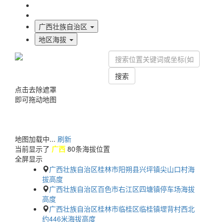
海拔首页
地图标注
广西壮族自治区
地区海拔
搜索
点击去除遮罩
即可拖动地图
地图加载中...
刷新
当前显示了
广西
80条海拔位置
全屏显示
广西壮族自治区桂林市阳朔县兴坪镇尖山口村海
拔高度
广西壮族自治区百色市右江区四塘镇停车场海拔
高度
广西壮族自治区桂林市临桂区临桂镇堽背村西北
约446米海拔高度