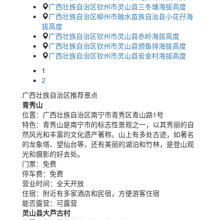
广西壮族自治区钦州市灵山县三冬塘海拔高度
广西壮族自治区柳州市融水苗族自治县小花孖海
拔高度
广西壮族自治区钦州市灵山县赤岭海拔高度
广西壮族自治区钦州市灵山县颁鱼排海拔高度
广西壮族自治区钦州市灵山县安金村海拔高度
1
2
广西壮族自治区推荐景点
青秀山
位置：
广西壮族自治区南宁市青秀区青山路1号
特色：
青秀山是南宁市的标志性景观之一，以其秀丽的自
然风光和丰富的文化遗产著称。山上有多处古迹，如著名
的龙象塔、望仙台等，还有美丽的湖泊和竹林，是登山观
光和摄影的好去处。
门票：
免费
停车费：
免费
营业时间：
全天开放
住宿：
附近有多家酒店和民宿，方便游客住宿
能否露营：
可露营
灵山县大芦古村