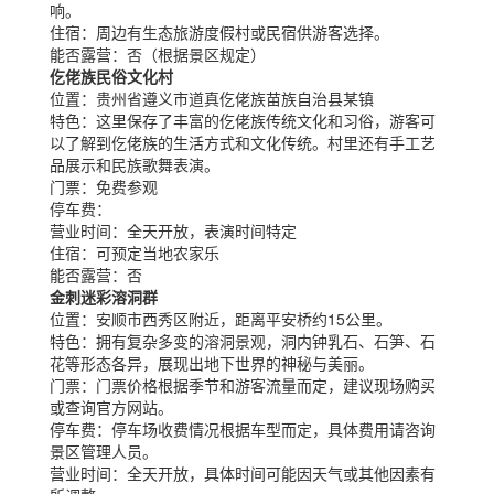
响。
住宿：
周边有生态旅游度假村或民宿供游客选择。
能否露营：
否（根据景区规定）
仡佬族民俗文化村
位置：
贵州省遵义市道真仡佬族苗族自治县某镇
特色：
这里保存了丰富的仡佬族传统文化和习俗，游客可
以了解到仡佬族的生活方式和文化传统。村里还有手工艺
品展示和民族歌舞表演。
门票：
免费参观
停车费：
营业时间：
全天开放，表演时间特定
住宿：
可预定当地农家乐
能否露营：
否
金刺迷彩溶洞群
位置：
安顺市西秀区附近，距离平安桥约15公里。
特色：
拥有复杂多变的溶洞景观，洞内钟乳石、石笋、石
花等形态各异，展现出地下世界的神秘与美丽。
门票：
门票价格根据季节和游客流量而定，建议现场购买
或查询官方网站。
停车费：
停车场收费情况根据车型而定，具体费用请咨询
景区管理人员。
营业时间：
全天开放，具体时间可能因天气或其他因素有