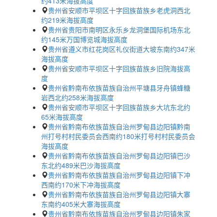
约413米海拔高度
贵州省安顺市平坝区十字回族苗族乡老虎洞西北
约219米海拔高度
贵州省贵阳市南明区永乐乡龙洞堡国际机场东北
约145米万国博览城海拔高度
贵州省遵义市红花岗区礼仪街道大坡东南约347米
海拔高度
贵州省安顺市平坝区十字回族苗族乡旧院海拔高
度
贵州省黔南布依族苗族自治州平塘县牙舟镇蜂糖
岩西北约258米海拔高度
贵州省安顺市平坝区十字回族苗族乡大坑东北约
65米海拔高度
贵州省黔南布依族苗族自治州罗甸县边阳镇黔南
州打号村村民委员会西南约180米打号村村民委员会
海拔高度
贵州省黔南布依族苗族自治州罗甸县边阳镇巴沙
东北约489米巴沙海拔高度
贵州省黔南布依族苗族自治州罗甸县边阳镇下冲
西南约170米下冲海拔高度
贵州省黔南布依族苗族自治州罗甸县边阳镇大寨
东南约405米大寨海拔高度
贵州省黔南布依族苗族自治州罗甸县边阳镇朱家