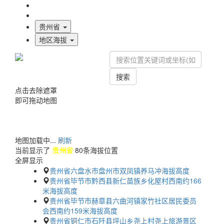
海拔首页
地图标注
贵州省
地区海拔
搜索
点击去除遮罩
即可拖动地图
地图加载中...
刷新
当前显示了
贵州省
80条海拔位置
全屏显示
贵州省六盘水市盘州市双凤镇养马冲海拔高度
贵州省毕节市黔西县新仁苗族乡化屋村西南约166
米海拔高度
贵州省毕节市赫章县六曲河镇家竹社区居民委员
会西南约159米海拔高度
贵州省铜仁市石阡县坪山乡尧上村尧上旅游景区