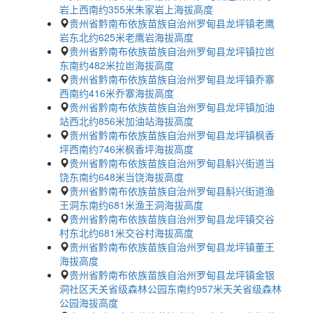
岩上西南约355米朱家岩上海拔高度
贵州省黔南布依族苗族自治州罗甸县龙坪镇老鹰
岩东北约625米老鹰岩海拔高度
贵州省黔南布依族苗族自治州罗甸县龙坪镇拉岜
东南约482米拉岜海拔高度
贵州省黔南布依族苗族自治州罗甸县龙坪镇乔寨
西南约416米乔寨海拔高度
贵州省黔南布依族苗族自治州罗甸县龙坪镇加油
站西北约856米加油站海拔高度
贵州省黔南布依族苗族自治州罗甸县龙坪镇枫香
坪西南约746米枫香坪海拔高度
贵州省黔南布依族苗族自治州罗甸县斛兴街道当
饶东南约648米当饶海拔高度
贵州省黔南布依族苗族自治州罗甸县斛兴街道渔
王洞东南约681米渔王洞海拔高度
贵州省黔南布依族苗族自治州罗甸县龙坪镇交谷
村东北约681米交谷村海拔高度
贵州省黔南布依族苗族自治州罗甸县龙坪镇董王
海拔高度
贵州省黔南布依族苗族自治州罗甸县龙坪镇金银
洞社区天关省级森林公园东南约957米天关省级森林
公园海拔高度