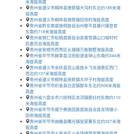
米海拔高度
贵州省遵义市桐梓县燎原镇大沟村东北约185米海
拔高度
贵州省遵义市桐梓县燎原镇田坝村海拔高度
贵州省黔东南苗族侗族自治州黎平县肇兴镇登官
东南约718米海拔高度
贵州省铜仁市松桃苗族自治县普觉镇山口坳村村
民委员会海拔高度
贵州省安顺市西秀区幺铺镇万象御墅海拔高度
贵州省毕节市赫章县汉阳街道金钟山东南约344米
海拔高度
贵州省遵义市余庆县花山苗族乡飞龙湖景区西门
西北约137米海拔高度
贵州省遵义市桐梓县夜郎镇大坪子村海拔高度
贵州省毕节市织金县白泥镇那车东北约508米海拔
高度
贵州省六盘水市六枝特区龙河镇那社村东南约110
米海拔高度
贵州省毕节市威宁彝族回族苗族自治县龙场镇小
田坝海拔高度
贵州省毕节市纳雍县曙光镇张家寨东北约327米海
拔高度
贵州省毕节市七星关区小吉场镇罗家寨海拔高度