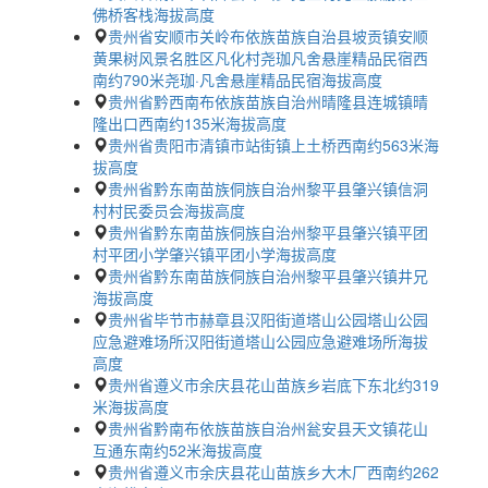
佛桥客栈海拔高度
贵州省安顺市关岭布依族苗族自治县坡贡镇安顺
黄果树风景名胜区凡化村尧珈凡舍悬崖精品民宿西
南约790米尧珈·凡舍悬崖精品民宿海拔高度
贵州省黔西南布依族苗族自治州晴隆县连城镇晴
隆出口西南约135米海拔高度
贵州省贵阳市清镇市站街镇上土桥西南约563米海
拔高度
贵州省黔东南苗族侗族自治州黎平县肇兴镇信洞
村村民委员会海拔高度
贵州省黔东南苗族侗族自治州黎平县肇兴镇平团
村平团小学肇兴镇平团小学海拔高度
贵州省黔东南苗族侗族自治州黎平县肇兴镇井兄
海拔高度
贵州省毕节市赫章县汉阳街道塔山公园塔山公园
应急避难场所汉阳街道塔山公园应急避难场所海拔
高度
贵州省遵义市余庆县花山苗族乡岩底下东北约319
米海拔高度
贵州省黔南布依族苗族自治州瓮安县天文镇花山
互通东南约52米海拔高度
贵州省遵义市余庆县花山苗族乡大木厂西南约262