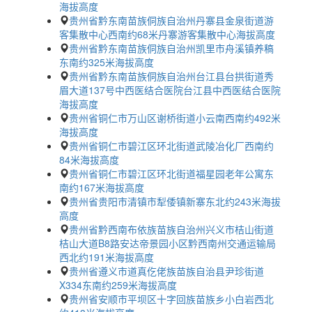
海拔高度
贵州省黔东南苗族侗族自治州丹寨县金泉街道游
客集散中心西南约68米丹寨游客集散中心海拔高度
贵州省黔东南苗族侗族自治州凯里市舟溪镇养稿
东南约325米海拔高度
贵州省黔东南苗族侗族自治州台江县台拱街道秀
眉大道137号中西医结合医院台江县中西医结合医院
海拔高度
贵州省铜仁市万山区谢桥街道小云南西南约492米
海拔高度
贵州省铜仁市碧江区环北街道武陵冶化厂西南约
84米海拔高度
贵州省铜仁市碧江区环北街道福星园老年公寓东
南约167米海拔高度
贵州省贵阳市清镇市犁倭镇新寨东北约243米海拔
高度
贵州省黔西南布依族苗族自治州兴义市桔山街道
桔山大道B8路安达帝景园小区黔西南州交通运输局
西北约191米海拔高度
贵州省遵义市道真仡佬族苗族自治县尹珍街道
X334东南约259米海拔高度
贵州省安顺市平坝区十字回族苗族乡小白岩西北