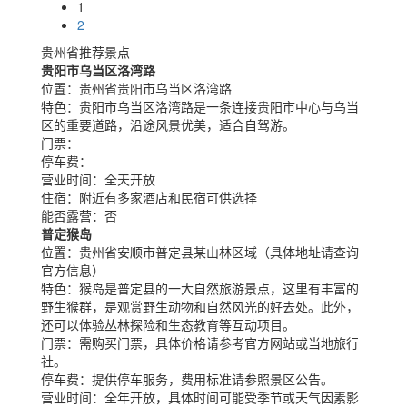
1
2
贵州省推荐景点
贵阳市乌当区洛湾路
位置：
贵州省贵阳市乌当区洛湾路
特色：
贵阳市乌当区洛湾路是一条连接贵阳市中心与乌当
区的重要道路，沿途风景优美，适合自驾游。
门票：
停车费：
营业时间：
全天开放
住宿：
附近有多家酒店和民宿可供选择
能否露营：
否
普定猴岛
位置：
贵州省安顺市普定县某山林区域（具体地址请查询
官方信息）
特色：
猴岛是普定县的一大自然旅游景点，这里有丰富的
野生猴群，是观赏野生动物和自然风光的好去处。此外，
还可以体验丛林探险和生态教育等互动项目。
门票：
需购买门票，具体价格请参考官方网站或当地旅行
社。
停车费：
提供停车服务，费用标准请参照景区公告。
营业时间：
全年开放，具体时间可能受季节或天气因素影