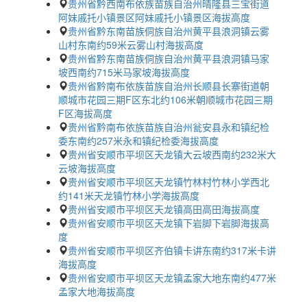
贵州省黔西南布依族苗族自治州晴隆县三宝街道
阿妹戚托小镇景区阿妹戚托小镇景区海拔高度
贵州省黔东南苗族侗族自治州黄平县浪洞镇云雾
山村东南约59米云雾山村海拔高度
贵州省黔东南苗族侗族自治州黄平县浪洞镇马家
坡西南约715米马家坡海拔高度
贵州省黔南布依族苗族自治州长顺县长寨街道朝
顺城市花园三期F区东北约106米朝顺城市花园三期
F区海拔高度
贵州省黔南布依族苗族自治州瓮安县永和镇纪检
委东南约257米永和镇纪检委海拔高度
贵州省安顺市平坝区天龙镇大云坡西南约232米大
云坡海拔高度
贵州省安顺市平坝区天龙镇竹林村竹林小学西北
约141米天龙镇竹林小学海拔高度
贵州省安顺市平坝区天龙镇高田高田海拔高度
贵州省安顺市平坝区天龙镇下岩脚下岩脚海拔高
度
贵州省安顺市平坝区齐伯镇卡讲东南约317米卡讲
海拔高度
贵州省安顺市平坝区天龙镇孟家大地东南约477米
孟家大地海拔高度