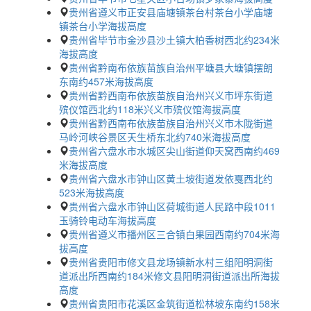
贵州省遵义市正安县庙塘镇茶台村茶台小学庙塘
镇茶台小学海拔高度
贵州省毕节市金沙县沙土镇大柏香树西北约234米
海拔高度
贵州省黔南布依族苗族自治州平塘县大塘镇摆朗
东南约457米海拔高度
贵州省黔西南布依族苗族自治州兴义市坪东街道
殡仪馆西北约118米兴义市殡仪馆海拔高度
贵州省黔西南布依族苗族自治州兴义市木陇街道
马岭河峡谷景区天生桥东北约740米海拔高度
贵州省六盘水市水城区尖山街道仰天窝西南约469
米海拔高度
贵州省六盘水市钟山区黄土坡街道发依戛西北约
523米海拔高度
贵州省六盘水市钟山区荷城街道人民路中段1011
玉骑铃电动车海拔高度
贵州省遵义市播州区三合镇白果园西南约704米海
拔高度
贵州省贵阳市修文县龙场镇新水村三组阳明洞街
道派出所西南约184米修文县阳明洞街道派出所海拔
高度
贵州省贵阳市花溪区金筑街道松林坡东南约158米