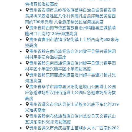
佛桥客栈海拔高度
贵州省安顺市关岭布依族苗族自治县坡贡镇安顺
黄果树风景名胜区凡化村尧珈凡舍悬崖精品民宿西
南约790米尧珈·凡舍悬崖精品民宿海拔高度
贵州省黔西南布依族苗族自治州晴隆县连城镇晴
隆出口西南约135米海拔高度
贵州省贵阳市清镇市站街镇上土桥西南约563米海
拔高度
贵州省黔东南苗族侗族自治州黎平县肇兴镇信洞
村村民委员会海拔高度
贵州省黔东南苗族侗族自治州黎平县肇兴镇平团
村平团小学肇兴镇平团小学海拔高度
贵州省黔东南苗族侗族自治州黎平县肇兴镇井兄
海拔高度
贵州省毕节市赫章县汉阳街道塔山公园塔山公园
应急避难场所汉阳街道塔山公园应急避难场所海拔
高度
贵州省遵义市余庆县花山苗族乡岩底下东北约319
米海拔高度
贵州省黔南布依族苗族自治州瓮安县天文镇花山
互通东南约52米海拔高度
贵州省遵义市余庆县花山苗族乡大木厂西南约262