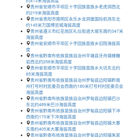
约413米海拔高度
贵州省安顺市平坝区十字回族苗族乡老虎洞西北
约219米海拔高度
贵州省贵阳市南明区永乐乡龙洞堡国际机场东北
约145米万国博览城海拔高度
贵州省遵义市红花岗区礼仪街道大坡东南约347米
海拔高度
贵州省安顺市平坝区十字回族苗族乡旧院海拔高
度
贵州省黔南布依族苗族自治州平塘县牙舟镇蜂糖
岩西北约258米海拔高度
贵州省安顺市平坝区十字回族苗族乡大坑东北约
65米海拔高度
贵州省黔南布依族苗族自治州罗甸县边阳镇黔南
州打号村村民委员会西南约180米打号村村民委员会
海拔高度
贵州省黔南布依族苗族自治州罗甸县边阳镇巴沙
东北约489米巴沙海拔高度
贵州省黔南布依族苗族自治州罗甸县边阳镇下冲
西南约170米下冲海拔高度
贵州省黔南布依族苗族自治州罗甸县边阳镇大寨
东南约405米大寨海拔高度
贵州省黔南布依族苗族自治州罗甸县边阳镇朱家