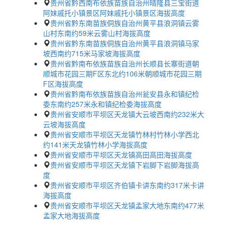
贵州省黔西南布依族苗族自治州晴隆县三宝街道
阿妹戚托小镇景区阿妹戚托小镇景区海拔高度
贵州省黔东南苗族侗族自治州黄平县浪洞镇云雾
山村东南约59米云雾山村海拔高度
贵州省黔东南苗族侗族自治州黄平县浪洞镇马家
坡西南约715米马家坡海拔高度
贵州省黔南布依族苗族自治州长顺县长寨街道朝
顺城市花园三期F区东北约106米朝顺城市花园三期
F区海拔高度
贵州省黔南布依族苗族自治州瓮安县永和镇纪检
委东南约257米永和镇纪检委海拔高度
贵州省安顺市平坝区天龙镇大云坡西南约232米大
云坡海拔高度
贵州省安顺市平坝区天龙镇竹林村竹林小学西北
约141米天龙镇竹林小学海拔高度
贵州省安顺市平坝区天龙镇高田高田海拔高度
贵州省安顺市平坝区天龙镇下岩脚下岩脚海拔高
度
贵州省安顺市平坝区齐伯镇卡讲东南约317米卡讲
海拔高度
贵州省安顺市平坝区天龙镇孟家大地东南约477米
孟家大地海拔高度