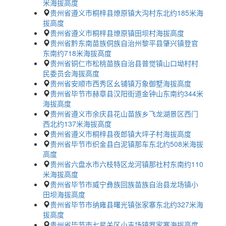
米海拔高度
贵州省遵义市桐梓县燎原镇大沟村东北约185米海
拔高度
贵州省遵义市桐梓县燎原镇田坝村海拔高度
贵州省黔东南苗族侗族自治州黎平县肇兴镇登官
东南约718米海拔高度
贵州省铜仁市松桃苗族自治县普觉镇山口坳村村
民委员会海拔高度
贵州省安顺市西秀区幺铺镇万象御墅海拔高度
贵州省毕节市赫章县汉阳街道金钟山东南约344米
海拔高度
贵州省遵义市余庆县花山苗族乡飞龙湖景区西门
西北约137米海拔高度
贵州省遵义市桐梓县夜郎镇大坪子村海拔高度
贵州省毕节市织金县白泥镇那车东北约508米海拔
高度
贵州省六盘水市六枝特区龙河镇那社村东南约110
米海拔高度
贵州省毕节市威宁彝族回族苗族自治县龙场镇小
田坝海拔高度
贵州省毕节市纳雍县曙光镇张家寨东北约327米海
拔高度
贵州省毕节市七星关区小吉场镇罗家寨海拔高度