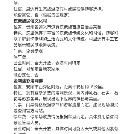
响。
住宿：
周边有生态旅游度假村或民宿供游客选择。
能否露营：
否（根据景区规定）
仡佬族民俗文化村
位置：
贵州省遵义市道真仡佬族苗族自治县某镇
特色：
这里保存了丰富的仡佬族传统文化和习俗，游客可
以了解到仡佬族的生活方式和文化传统。村里还有手工艺
品展示和民族歌舞表演。
门票：
免费参观
停车费：
营业时间：
全天开放，表演时间特定
住宿：
可预定当地农家乐
能否露营：
否
金刺迷彩溶洞群
位置：
安顺市西秀区附近，距离平安桥约15公里。
特色：
拥有复杂多变的溶洞景观，洞内钟乳石、石笋、石
花等形态各异，展现出地下世界的神秘与美丽。
门票：
门票价格根据季节和游客流量而定，建议现场购买
或查询官方网站。
停车费：
停车场收费情况根据车型而定，具体费用请咨询
景区管理人员。
营业时间：
全天开放，具体时间可能因天气或其他因素有