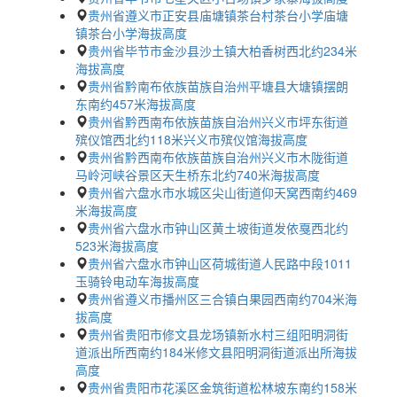
贵州省遵义市正安县庙塘镇茶台村茶台小学庙塘
镇茶台小学海拔高度
贵州省毕节市金沙县沙土镇大柏香树西北约234米
海拔高度
贵州省黔南布依族苗族自治州平塘县大塘镇摆朗
东南约457米海拔高度
贵州省黔西南布依族苗族自治州兴义市坪东街道
殡仪馆西北约118米兴义市殡仪馆海拔高度
贵州省黔西南布依族苗族自治州兴义市木陇街道
马岭河峡谷景区天生桥东北约740米海拔高度
贵州省六盘水市水城区尖山街道仰天窝西南约469
米海拔高度
贵州省六盘水市钟山区黄土坡街道发依戛西北约
523米海拔高度
贵州省六盘水市钟山区荷城街道人民路中段1011
玉骑铃电动车海拔高度
贵州省遵义市播州区三合镇白果园西南约704米海
拔高度
贵州省贵阳市修文县龙场镇新水村三组阳明洞街
道派出所西南约184米修文县阳明洞街道派出所海拔
高度
贵州省贵阳市花溪区金筑街道松林坡东南约158米