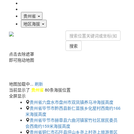
海拔首页
地图标注
贵州省
地区海拔
搜索
点击去除遮罩
即可拖动地图
地图加载中...
刷新
当前显示了
贵州省
80条海拔位置
全屏显示
贵州省六盘水市盘州市双凤镇养马冲海拔高度
贵州省毕节市黔西县新仁苗族乡化屋村西南约166
米海拔高度
贵州省毕节市赫章县六曲河镇家竹社区居民委员
会西南约159米海拔高度
贵州省铜仁市石阡县坪山乡尧上村尧上旅游景区