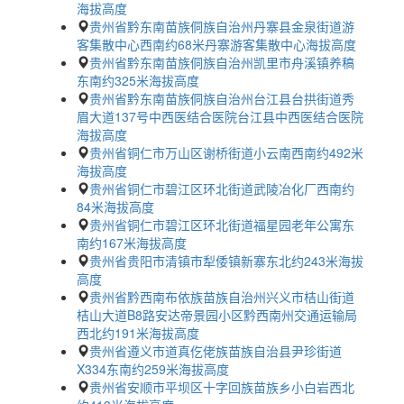
海拔高度
贵州省黔东南苗族侗族自治州丹寨县金泉街道游
客集散中心西南约68米丹寨游客集散中心海拔高度
贵州省黔东南苗族侗族自治州凯里市舟溪镇养稿
东南约325米海拔高度
贵州省黔东南苗族侗族自治州台江县台拱街道秀
眉大道137号中西医结合医院台江县中西医结合医院
海拔高度
贵州省铜仁市万山区谢桥街道小云南西南约492米
海拔高度
贵州省铜仁市碧江区环北街道武陵冶化厂西南约
84米海拔高度
贵州省铜仁市碧江区环北街道福星园老年公寓东
南约167米海拔高度
贵州省贵阳市清镇市犁倭镇新寨东北约243米海拔
高度
贵州省黔西南布依族苗族自治州兴义市桔山街道
桔山大道B8路安达帝景园小区黔西南州交通运输局
西北约191米海拔高度
贵州省遵义市道真仡佬族苗族自治县尹珍街道
X334东南约259米海拔高度
贵州省安顺市平坝区十字回族苗族乡小白岩西北