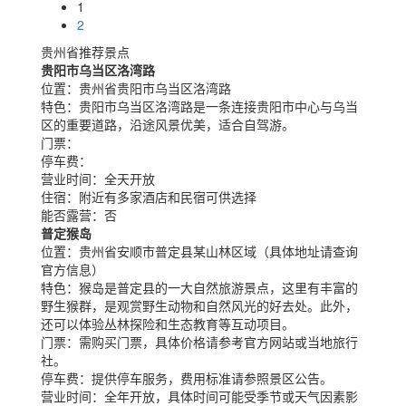
1
2
贵州省推荐景点
贵阳市乌当区洛湾路
位置：
贵州省贵阳市乌当区洛湾路
特色：
贵阳市乌当区洛湾路是一条连接贵阳市中心与乌当
区的重要道路，沿途风景优美，适合自驾游。
门票：
停车费：
营业时间：
全天开放
住宿：
附近有多家酒店和民宿可供选择
能否露营：
否
普定猴岛
位置：
贵州省安顺市普定县某山林区域（具体地址请查询
官方信息）
特色：
猴岛是普定县的一大自然旅游景点，这里有丰富的
野生猴群，是观赏野生动物和自然风光的好去处。此外，
还可以体验丛林探险和生态教育等互动项目。
门票：
需购买门票，具体价格请参考官方网站或当地旅行
社。
停车费：
提供停车服务，费用标准请参照景区公告。
营业时间：
全年开放，具体时间可能受季节或天气因素影