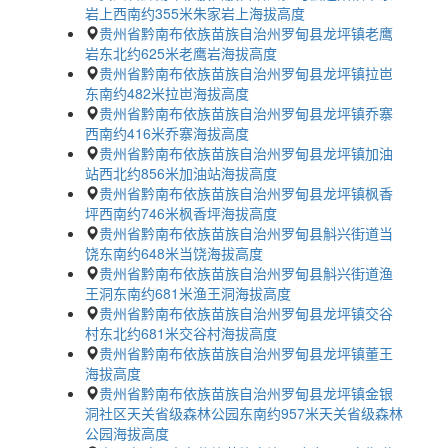
岩上西南约355米朱家岩上海拔高度
贵州省黔南布依族苗族自治州罗甸县龙坪镇老鹰
岩东北约625米老鹰岩海拔高度
贵州省黔南布依族苗族自治州罗甸县龙坪镇拉岜
东南约482米拉岜海拔高度
贵州省黔南布依族苗族自治州罗甸县龙坪镇乔寨
西南约416米乔寨海拔高度
贵州省黔南布依族苗族自治州罗甸县龙坪镇加油
站西北约856米加油站海拔高度
贵州省黔南布依族苗族自治州罗甸县龙坪镇枫香
坪西南约746米枫香坪海拔高度
贵州省黔南布依族苗族自治州罗甸县斛兴街道当
饶东南约648米当饶海拔高度
贵州省黔南布依族苗族自治州罗甸县斛兴街道渔
王洞东南约681米渔王洞海拔高度
贵州省黔南布依族苗族自治州罗甸县龙坪镇交谷
村东北约681米交谷村海拔高度
贵州省黔南布依族苗族自治州罗甸县龙坪镇董王
海拔高度
贵州省黔南布依族苗族自治州罗甸县龙坪镇金银
洞社区天关省级森林公园东南约957米天关省级森林
公园海拔高度