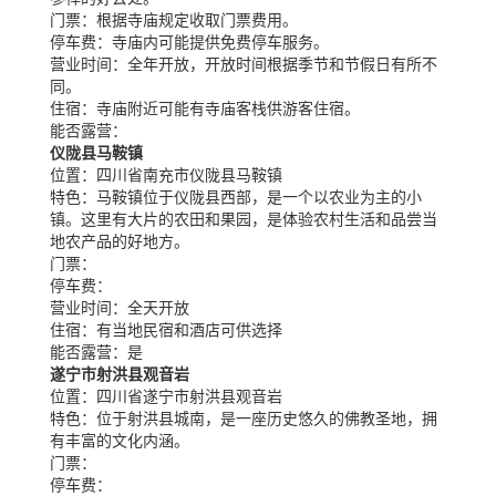
门票：
根据寺庙规定收取门票费用。
停车费：
寺庙内可能提供免费停车服务。
营业时间：
全年开放，开放时间根据季节和节假日有所不
同。
住宿：
寺庙附近可能有寺庙客栈供游客住宿。
能否露营：
仪陇县马鞍镇
位置：
四川省南充市仪陇县马鞍镇
特色：
马鞍镇位于仪陇县西部，是一个以农业为主的小
镇。这里有大片的农田和果园，是体验农村生活和品尝当
地农产品的好地方。
门票：
停车费：
营业时间：
全天开放
住宿：
有当地民宿和酒店可供选择
能否露营：
是
遂宁市射洪县观音岩
位置：
四川省遂宁市射洪县观音岩
特色：
位于射洪县城南，是一座历史悠久的佛教圣地，拥
有丰富的文化内涵。
门票：
停车费：