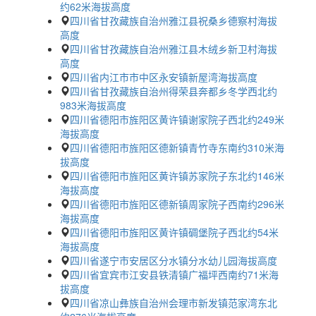
约62米海拔高度
四川省甘孜藏族自治州雅江县祝桑乡德察村海拔
高度
四川省甘孜藏族自治州雅江县木绒乡新卫村海拔
高度
四川省内江市市中区永安镇新屋湾海拔高度
四川省甘孜藏族自治州得荣县奔都乡冬学西北约
983米海拔高度
四川省德阳市旌阳区黄许镇谢家院子西北约249米
海拔高度
四川省德阳市旌阳区德新镇青竹寺东南约310米海
拔高度
四川省德阳市旌阳区黄许镇苏家院子东北约146米
海拔高度
四川省德阳市旌阳区德新镇周家院子西南约296米
海拔高度
四川省德阳市旌阳区黄许镇碉堡院子西北约54米
海拔高度
四川省遂宁市安居区分水镇分水幼儿园海拔高度
四川省宜宾市江安县铁清镇广福坪西南约71米海
拔高度
四川省凉山彝族自治州会理市新发镇范家湾东北