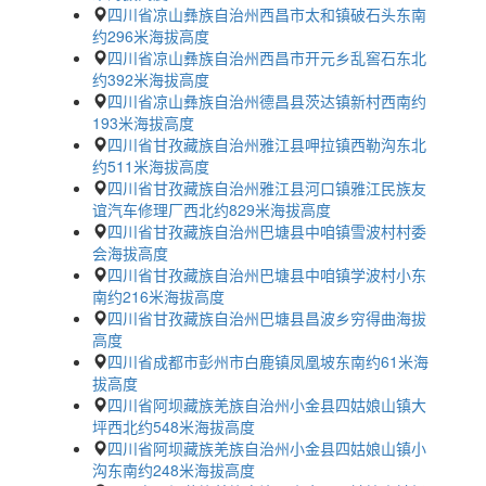
四川省凉山彝族自治州西昌市太和镇破石头东南
约296米海拔高度
四川省凉山彝族自治州西昌市开元乡乱窖石东北
约392米海拔高度
四川省凉山彝族自治州德昌县茨达镇新村西南约
193米海拔高度
四川省甘孜藏族自治州雅江县呷拉镇西勒沟东北
约511米海拔高度
四川省甘孜藏族自治州雅江县河口镇雅江民族友
谊汽车修理厂西北约829米海拔高度
四川省甘孜藏族自治州巴塘县中咱镇雪波村村委
会海拔高度
四川省甘孜藏族自治州巴塘县中咱镇学波村小东
南约216米海拔高度
四川省甘孜藏族自治州巴塘县昌波乡穷得曲海拔
高度
四川省成都市彭州市白鹿镇凤凰坡东南约61米海
拔高度
四川省阿坝藏族羌族自治州小金县四姑娘山镇大
坪西北约548米海拔高度
四川省阿坝藏族羌族自治州小金县四姑娘山镇小
沟东南约248米海拔高度