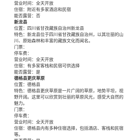
营业时间：
全天开放
住宿：
附近有多家酒店和民宿
能否露营：
否
新龙县
位置：
四川省甘孜藏族自治州新龙县
特色：
新龙县位于四川省甘孜藏族自治州，以其壮丽的山
川、原始森林和丰富的藏族文化而闻名。
门票：
停车费：
营业时间：
全天开放
住宿：
有多家客栈和民宿可供选择
能否露营：
是
德格县更庆草原
位置：
德格县
特色：
德格县更庆草原是一片广阔的草原，地势平坦，视
野开阔。这里可以欣赏到壮丽的草原风光，感受大自然的
魅力。
门票：
停车费：
营业时间：
全天开放
住宿：
德格县内有多种住宿选择，包括酒店、客栈和民宿
等。