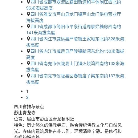
四川省成都市双流区籍田街道和平休闲庄西北约
96米海拔高度
四川省雅安市芦山县龙门镇芦山龙门供电营业厅
海拔高度
四川省成都市简阳市平泉街道周家烂糖房西南约
141米海拔高度
四川省内江市威远县严陵镇王家坳东北约328米海
拔高度
四川省内江市威远县严陵镇新湾东北约150米海拔
高度
四川省南充市仪陇县土门镇火烧湾西南约132米海
拔高度
四川省南充市仪陇县回春镇庙子梁东南约137米海
拔高度
1
2
四川省推荐景点
彭山青龙寺
位置：
眉山市彭山区青龙镇附近
特色：
历史悠久的佛教寺庙，融合传统佛教文化与自然风
光。寺庙内建筑风格古朴典雅，环境清幽宁静。是修行和
参禅的好去处。