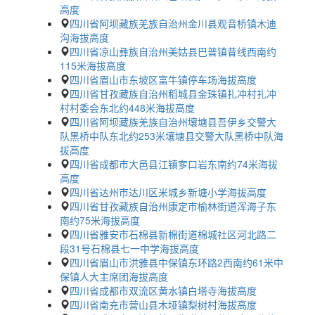
高度
四川省阿坝藏族羌族自治州金川县观音桥镇木迪
沟海拔高度
四川省凉山彝族自治州美姑县巴普镇昔线西南约
115米海拔高度
四川省眉山市东坡区富牛镇停车场海拔高度
四川省甘孜藏族自治州稻城县金珠镇扎冲村扎冲
村村委会东北约448米海拔高度
四川省阿坝藏族羌族自治州壤塘县吾伊乡交警大
队黑桥中队东北约253米壤塘县交警大队黑桥中队海
拔高度
四川省成都市大邑县江镇奓口岩东南约74米海拔
高度
四川省达州市达川区米城乡新塘小学海拔高度
四川省甘孜藏族自治州康定市榆林街道浑海子东
南约75米海拔高度
四川省雅安市石棉县新棉街道棉城社区河北路二
段31号石棉县七一中学海拔高度
四川省眉山市洪雅县中保镇东环路2西南约61米中
保镇人大主席团海拔高度
四川省成都市双流区黄水镇白塔寺海拔高度
四川省南充市营山县木垭镇梨树村海拔高度