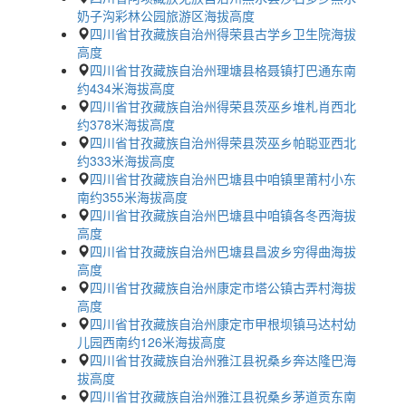
奶子沟彩林公园旅游区海拔高度
四川省甘孜藏族自治州得荣县古学乡卫生院海拔
高度
四川省甘孜藏族自治州理塘县格聂镇打巴通东南
约434米海拔高度
四川省甘孜藏族自治州得荣县茨巫乡堆札肖西北
约378米海拔高度
四川省甘孜藏族自治州得荣县茨巫乡帕聪亚西北
约333米海拔高度
四川省甘孜藏族自治州巴塘县中咱镇里莆村小东
南约355米海拔高度
四川省甘孜藏族自治州巴塘县中咱镇各冬西海拔
高度
四川省甘孜藏族自治州巴塘县昌波乡穷得曲海拔
高度
四川省甘孜藏族自治州康定市塔公镇古弄村海拔
高度
四川省甘孜藏族自治州康定市甲根坝镇马达村幼
儿园西南约126米海拔高度
四川省甘孜藏族自治州雅江县祝桑乡奔达隆巴海
拔高度
四川省甘孜藏族自治州雅江县祝桑乡茅道贡东南