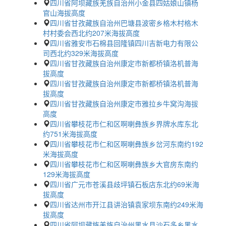
四川省阿坝藏族羌族自治州小金县四姑娘山镇杨
官山海拔高度
四川省甘孜藏族自治州巴塘县波密乡格木村格木
村村委会西北约207米海拔高度
四川省雅安市石棉县回隆镇四川吉新电力有限公
司西北约329米海拔高度
四川省甘孜藏族自治州康定市新都桥镇洛机普海
拔高度
四川省甘孜藏族自治州康定市新都桥镇洛机普海
拔高度
四川省甘孜藏族自治州康定市雅拉乡牛窝沟海拔
高度
四川省攀枝花市仁和区啊喇彝族乡界牌水库东北
约751米海拔高度
四川省攀枝花市仁和区啊喇彝族乡岔河东南约192
米海拔高度
四川省攀枝花市仁和区啊喇彝族乡大官房东南约
129米海拔高度
四川省广元市苍溪县歧坪镇石板店东北约69米海
拔高度
四川省达州市开江县讲治镇袁家坝东南约249米海
拔高度
四川省阿坝藏族羌族自治州黑水县沙石多乡黑水