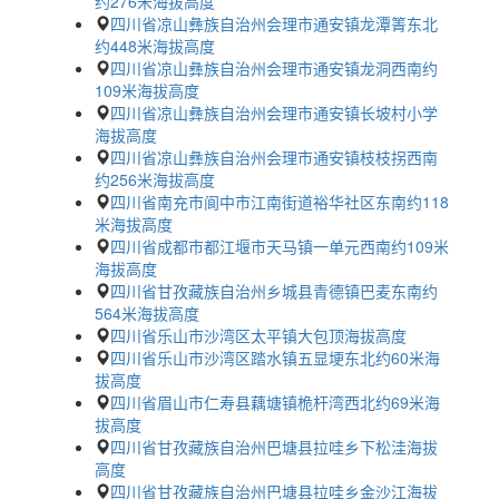
约276米海拔高度
四川省凉山彝族自治州会理市通安镇龙潭箐东北
约448米海拔高度
四川省凉山彝族自治州会理市通安镇龙洞西南约
109米海拔高度
四川省凉山彝族自治州会理市通安镇长坡村小学
海拔高度
四川省凉山彝族自治州会理市通安镇枝枝拐西南
约256米海拔高度
四川省南充市阆中市江南街道裕华社区东南约118
米海拔高度
四川省成都市都江堰市天马镇一单元西南约109米
海拔高度
四川省甘孜藏族自治州乡城县青德镇巴麦东南约
564米海拔高度
四川省乐山市沙湾区太平镇大包顶海拔高度
四川省乐山市沙湾区踏水镇五显埂东北约60米海
拔高度
四川省眉山市仁寿县藕塘镇桅杆湾西北约69米海
拔高度
四川省甘孜藏族自治州巴塘县拉哇乡下松洼海拔
高度
四川省甘孜藏族自治州巴塘县拉哇乡金沙江海拔