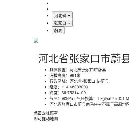
海拔首页
地图标注
河北省
张家口
蔚县
河北省张家口市蔚
具体位置：
河北省张家口市蔚县
海拔高度：
961米
行政区域：
河北省-张家口市-蔚县
经度：
114.48803600
纬度：
39.75214100
气压：
90kPa ( 气压换算：1 kgf/cm² ≈ 0.1 MP
河北省张家口市蔚县南马庄村不属于高原地
点击去除遮罩
即可拖动地图