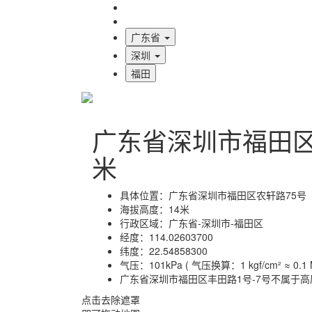
海拔首页
地图标注
广东省
深圳
福田
广东省深圳市福田区
米
具体位置：
广东省深圳市福田区农轩路75号
海拔高度：
14米
行政区域：
广东省-深圳市-福田区
经度：
114.02603700
纬度：
22.54858300
气压：
101kPa ( 气压换算：1 kgf/cm² ≈ 0.1 M
广东省深圳市福田区丰田路1号-7号不属于高
点击去除遮罩