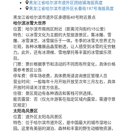
黑龙江省哈尔滨市道外区团结镇海拔高度
黑龙江省哈尔滨市道外区长春街197号海拔高度
黑龙江省哈尔滨市道外区承德街40号附近景点
哈尔滨冰雪大世界
位置：
哈尔滨市南岗区附近（距离河沟街约15公里）
特色：
以冰雪文化为主题的大型旅游景区，集冰雕、雪
雕、冰雪演艺、冰雪娱乐于一体。冬季的冰雪大世界尤为
壮观，各种冰雕展品晶莹剔透，让人感受到冰雪的无穷魅
力。此外，还有冰滑梯、雪地摩托等丰富的冰雪娱乐项
目。
门票：
票价根据季节和活动的不同而有所变化，具体价格
需参考景区公告
停车费：
停车场收费，具体费用请咨询景区管理人员
营业时间：
一般每年十月开始开放至次年三月左右，具体
开放时间请关注官方信息。
住宿：
景区周边有各种酒店和客栈可供选择。
能否露营：
否（仅允许游客在指定区域内露营，需遵守景
区规定）
太阳岛风景区
位置：
道外区太阳岛风景区
特色：
位于哈尔滨市道外区，是中国最大的城市湿地公
园。这里有美丽的湖泊、森林和丰富的野生动植物资源，