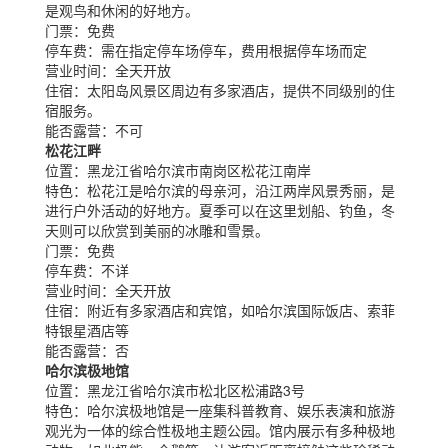
是观鸟和休闲的好地方。
门票：
免费
停车费：
需在指定停车场停车，费用根据停车场而定
营业时间：
全天开放
住宿：
太阳岛风景区周边有多家酒店，提供不同级别的住
宿服务。
能否露营：
不可
松花江畔
位置：
黑龙江省哈尔滨市南岗区松花江南岸
特色：
松花江是哈尔滨的母亲河，沿江两岸风景秀丽，是
进行户外活动的好地方。夏季可以在这里划船、钓鱼，冬
天则可以欣赏到美丽的冰雕和雪景。
门票：
免费
停车费：
不详
营业时间：
全天开放
住宿：
附近有多家酒店和宾馆，如哈尔滨国际饭店、索菲
特银星酒店等
能否露营：
否
哈尔滨极地馆
位置：
黑龙江省哈尔滨市松北区松浦路3号
特色：
哈尔滨极地馆是一座集科普教育、娱乐表演和旅游
观光为一体的综合性极地主题公园。馆内展示有多种极地