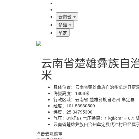
海拔首页
地图标注
云南省
楚雄
牟定
云南省楚雄彝族自
米
具体位置：
云南省楚雄彝族自治州牟定县贾
海拔高度：
1808米
行政区域：
云南省-楚雄彝族自治州-牟定县
经度：
101.53930500
纬度：
25.34795300
气压：
81kPa ( 气压换算：1 kgf/cm² ≈ 0.1 MP
云南省楚雄彝族自治州牟定县代冲村已经属
点击去除遮罩