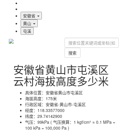
海拔首页
地图标注
安徽省
黄山
屯溪
搜索
安徽省黄山市屯溪区
云村海拔高度多少米
具体位置：
安徽省黄山市屯溪区
海拔高度：
175米
行政区域：
安徽省-黄山市-屯溪区
经度：
118.33577000
纬度：
29.74142900
气压：
99kPa ( 气压换算：1 kgf/cm² ≈ 0.1 MPa =
100 kPa = 100,000 Pa )