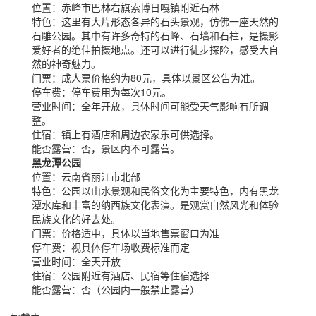
位置：
赤峰市巴林右旗索博日嘎镇附近石林
特色：
这里有大片形态各异的石头景观，仿佛一座天然的
石雕公园。其中有许多奇特的石峰、石墙和石柱，是摄影
爱好者的绝佳拍摄地点。还可以进行徒步探险，感受大自
然的神奇魅力。
门票：
成人票价格约为80元，具体以景区公告为准。
停车费：
停车费用为每次10元。
营业时间：
全年开放，具体时间可能受天气影响有所调
整。
住宿：
镇上有酒店和周边农家乐可供选择。
能否露营：
否，景区内不可露营。
黑龙潭公园
位置：
云南省丽江市北部
特色：
公园以山水景观和民俗文化为主要特色，内有黑龙
潭水库和丰富的纳西族文化表演。是观赏自然风光和体验
民族文化的好去处。
门票：
价格适中，具体以当地售票窗口为准
停车费：
视具体停车场收费标准而定
营业时间：
全天开放
住宿：
公园附近有酒店、民宿等住宿选择
能否露营：
否（公园内一般禁止露营）