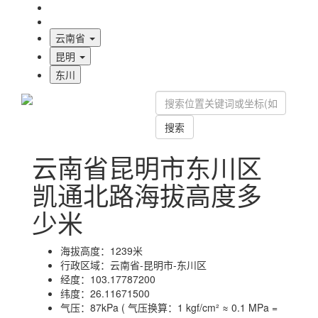
海拔首页
地图标注
云南省
昆明
东川
搜索
云南省昆明市东川区
凯通北路海拔高度多
少米
海拔高度：
1239米
行政区域：
云南省-昆明市-东川区
经度：
103.17787200
纬度：
26.11671500
气压：
87kPa ( 气压换算：1 kgf/cm² ≈ 0.1 MPa =