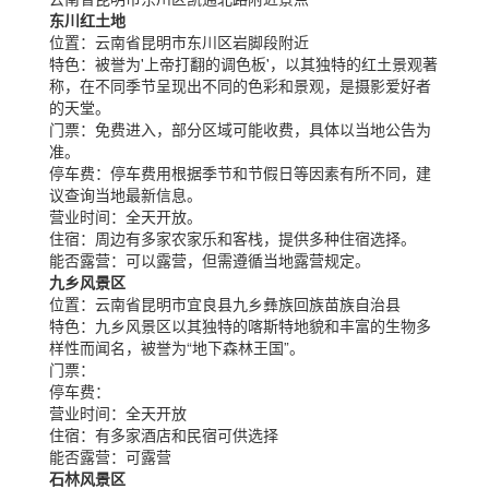
东川红土地
位置：
云南省昆明市东川区岩脚段附近
特色：
被誉为'上帝打翻的调色板'，以其独特的红土景观著
称，在不同季节呈现出不同的色彩和景观，是摄影爱好者
的天堂。
门票：
免费进入，部分区域可能收费，具体以当地公告为
准。
停车费：
停车费用根据季节和节假日等因素有所不同，建
议查询当地最新信息。
营业时间：
全天开放。
住宿：
周边有多家农家乐和客栈，提供多种住宿选择。
能否露营：
可以露营，但需遵循当地露营规定。
九乡风景区
位置：
云南省昆明市宜良县九乡彝族回族苗族自治县
特色：
九乡风景区以其独特的喀斯特地貌和丰富的生物多
样性而闻名，被誉为“地下森林王国”。
门票：
停车费：
营业时间：
全天开放
住宿：
有多家酒店和民宿可供选择
能否露营：
可露营
石林风景区