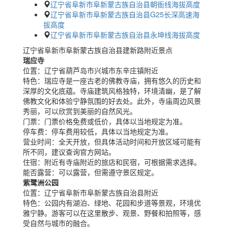
辽宁省阜新市阜新蒙古族自治县朝衙线海拔高度
辽宁省阜新市阜新蒙古族自治县G25长深高速海
拔高度
辽宁省阜新市阜新蒙古族自治县永坤线海拔高度
辽宁省阜新市阜新蒙古族自治县建新路附近景点
瑞应寺
位置：
辽宁省葫芦岛市兴城市东辛庄镇附近
特色：
瑞应寺是一座古老的佛教寺庙，拥有悠久的历史和
深厚的文化底蕴。寺庙建筑风格独特，环境清幽，是了解
佛教文化和体验宁静氛围的好去处。此外，寺庙周边风景
秀丽，可以欣赏到美丽的自然风光。
门票：
门票价格免费或低价，具体以当地规定为准。
停车费：
停车费用较低，具体以当地规定为准。
营业时间：
全天开放，但具体活动时间和开放区域可能有
所不同，建议查询官方网站。
住宿：
附近有寺庙附近的旅店和民宿，可根据需求选择。
能否露营：
可以露营，但需遵守景区规定。
紫鹭洲公园
位置：
辽宁省阜新市阜新蒙古族自治县附近
特色：
公园内有湖泊、绿地、花园和步道等景观，环境优
雅宁静。游客可以在这里散步、观景、野餐和拍照等，感
受自然与城市的融合。