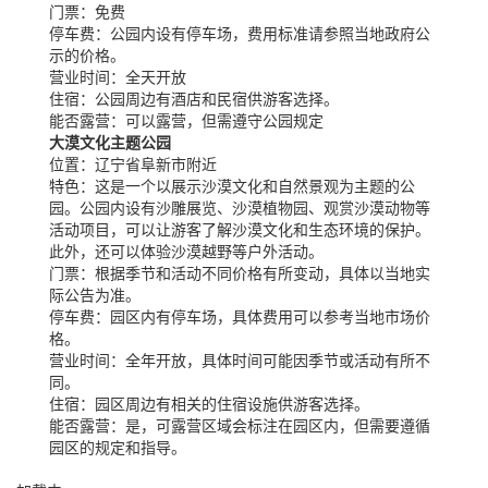
门票：
免费
停车费：
公园内设有停车场，费用标准请参照当地政府公
示的价格。
营业时间：
全天开放
住宿：
公园周边有酒店和民宿供游客选择。
能否露营：
可以露营，但需遵守公园规定
大漠文化主题公园
位置：
辽宁省阜新市附近
特色：
这是一个以展示沙漠文化和自然景观为主题的公
园。公园内设有沙雕展览、沙漠植物园、观赏沙漠动物等
活动项目，可以让游客了解沙漠文化和生态环境的保护。
此外，还可以体验沙漠越野等户外活动。
门票：
根据季节和活动不同价格有所变动，具体以当地实
际公告为准。
停车费：
园区内有停车场，具体费用可以参考当地市场价
格。
营业时间：
全年开放，具体时间可能因季节或活动有所不
同。
住宿：
园区周边有相关的住宿设施供游客选择。
能否露营：
是，可露营区域会标注在园区内，但需要遵循
园区的规定和指导。