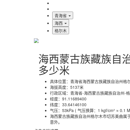
海拔首页
地图标注
青海省
海西
格尔木
海西蒙古族藏族自
多少米
具体位置：
青海省海西蒙古族藏族自治州格
海拔高度：
5137米
行政区域：
青海省-海西蒙古族藏族自治州-
经度：
91.11689400
纬度：
33.64146100
气压：
53kPa ( 气压换算：1 kgf/cm² ≈ 0.1 MP
海西蒙古族藏族自治州格尔木市切苏美曲属
意外。