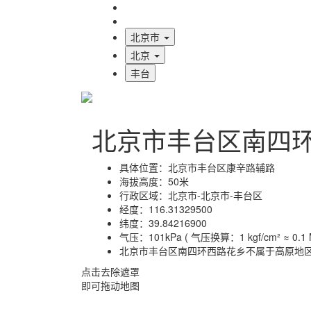
海拔首页
地图标注
北京市
北京
丰台
北京市丰台区南四
具体位置：
北京市丰台区康辛路辅路
海拔高度：
50米
行政区域：
北京市-北京市-丰台区
经度：
116.31329500
纬度：
39.84216900
气压：
101kPa ( 气压换算：1 kgf/cm² ≈ 0.1 M
北京市丰台区南四环西路花乡不属于高原地
点击去除遮罩
即可拖动地图