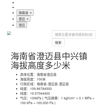
海拔首页
地图标注
海南省
澄迈
澄迈
搜索
海南省澄迈县中兴镇
海拔高度多少米
具体位置：
海南省澄迈县
海拔高度：
100米
行政区域：
海南省-澄迈县-澄迈县
经度：
109.86784500
纬度：
19.57044400
气压：
100kPa ( 气压换算：1 kgf/cm² ≈ 0.1 MPa =
100 kPa = 100,000 Pa )