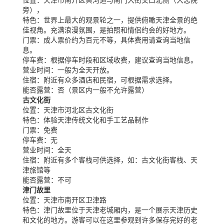
旁），
特色：
世界上最大的观景轮之一，提供俯瞰天津全景的绝
佳视角。充满浪漫氛围，是拍照和情侣约会的好地方。
门票：
成人票价约为百元不等，具体费用请查询当地信
息。
停车费：
根据停车时段和区域收费，建议查询当地信息。
营业时间：
一般为全天开放。
住宿：
附近有众多酒店和民宿，可根据需求选择。
能否露营：
否（景区内一般不允许露营）
古文化街
位置：
天津市河北区古文化街
特色：
体验天津传统文化和手工艺品制作
门票：
免费
停车费：
无
营业时间：
全天
住宿：
附近有多个客栈可供选择，如：古文化街客栈、天
津旅馆等
能否露营：
不可
津门故里
位置：
天津市南开区卫津路
特色：
津门故里位于天津老城厢内，是一个展示天津历史
和文化的地方。游客可以在这里参观到许多保存完好的老