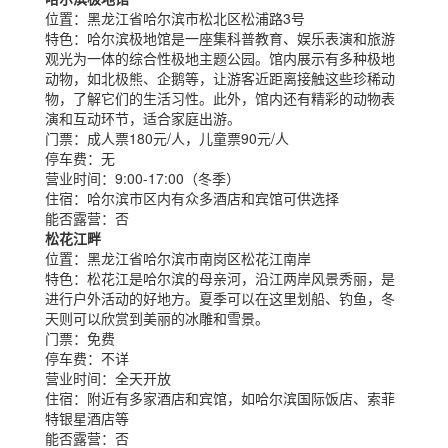
位置：
黑龙江省哈尔滨市松北区松浦路3号
特色：
哈尔滨极地馆是一座集科普教育、娱乐表演和旅游
观光为一体的综合性极地主题公园。馆内展示有多种极地
动物，如北极熊、企鹅等，让游客近距离接触这些珍稀动
物，了解它们的生活习性。此外，馆内还有精彩的动物表
演和互动环节，适合家庭出游。
门票：
成人票180元/人，儿童票90元/人
停车费：
无
营业时间：
9:00-17:00（冬季）
住宿：
哈尔滨市区内有众多酒店和宾馆可供选择
能否露营：
否
松花江畔
位置：
黑龙江省哈尔滨市南岗区松花江南岸
特色：
松花江是哈尔滨的母亲河，沿江两岸风景秀丽，是
进行户外活动的好地方。夏季可以在这里划船、钓鱼，冬
天则可以欣赏到美丽的冰雕和雪景。
门票：
免费
停车费：
不详
营业时间：
全天开放
住宿：
附近有多家酒店和宾馆，如哈尔滨国际饭店、索菲
特银星酒店等
能否露营：
否