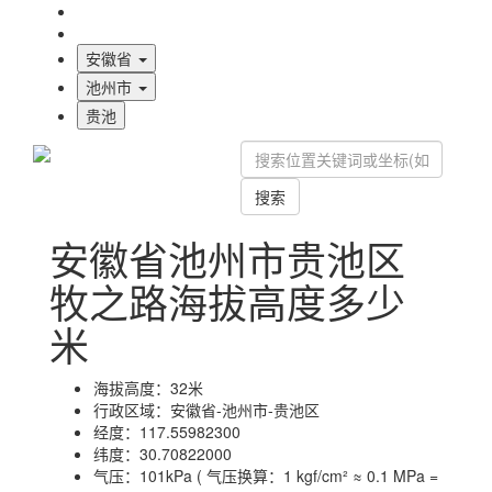
海拔首页
地图标注
安徽省
池州市
贵池
搜索
安徽省池州市贵池区
牧之路海拔高度多少
米
海拔高度：
32米
行政区域：
安徽省-池州市-贵池区
经度：
117.55982300
纬度：
30.70822000
气压：
101kPa ( 气压换算：1 kgf/cm² ≈ 0.1 MPa =