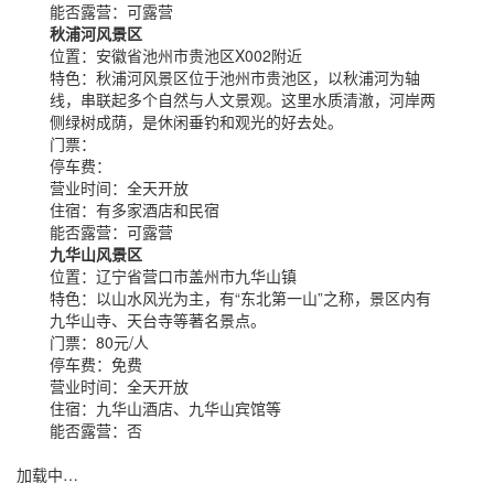
能否露营：
可露营
秋浦河风景区
位置：
安徽省池州市贵池区X002附近
特色：
秋浦河风景区位于池州市贵池区，以秋浦河为轴
线，串联起多个自然与人文景观。这里水质清澈，河岸两
侧绿树成荫，是休闲垂钓和观光的好去处。
门票：
停车费：
营业时间：
全天开放
住宿：
有多家酒店和民宿
能否露营：
可露营
九华山风景区
位置：
辽宁省营口市盖州市九华山镇
特色：
以山水风光为主，有“东北第一山”之称，景区内有
九华山寺、天台寺等著名景点。
门票：
80元/人
停车费：
免费
营业时间：
全天开放
住宿：
九华山酒店、九华山宾馆等
能否露营：
否
加载中…