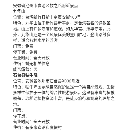
安徽省池州市贵池区牧之路附近景点
九华山
位置：
台湾新竹县新丰乡泰安街163号
特色：
九华山位于新竹县新丰乡，是台湾著名的道教圣
地。山上有许多寺庙和道观，如九华宫、法华寺等。此
外，九华山还是一个风景优美的登山胜地，登山路线多
样，适合各种水平的游客。
门票：
免费
停车费：
免费
营业时间：
全天开放
住宿：
暂无相关信息
能否露营：
否
石台县牯牛降
位置：
安徽省池州市石台县X002附近
特色：
牯牛降国家级自然保护区是一个集自然景观、生物
多样性保护于一体的综合性旅游景区。这里有丰富的植被
覆盖，珍稀动植物资源丰富，是徒步旅行和观鸟的理想之
地。
门票：
停车费：
营业时间：
全天开放
住宿：
有多家宾馆和度假村