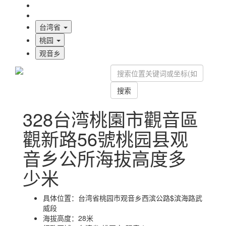
海拔首页
地图标注
台湾省
桃园
观音乡
搜索
328台湾桃園市觀音區
觀新路56號桃园县观
音乡公所海拔高度多
少米
具体位置：
台湾省桃园市观音乡西滨公路$滨海路武
威段
海拔高度：
28米