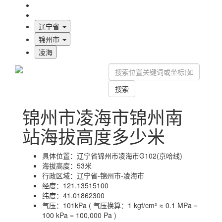
海拔首页
地图标注
辽宁省
锦州市
凌海
搜索
锦州市凌海市锦州南
站海拔高度多少米
具体位置：
辽宁省锦州市凌海市G102(京哈线)
海拔高度：
53米
行政区域：
辽宁省-锦州市-凌海市
经度：
121.13515100
纬度：
41.01862300
气压：
101kPa ( 气压换算：1 kgf/cm² ≈ 0.1 MPa =
100 kPa = 100,000 Pa )