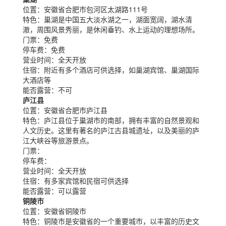
位置：
安徽省合肥市包河区太湖路111号
特色：
巢湖是中国五大淡水湖之一，湖面宽阔，湖水清
澈，周围风景秀丽，是休闲垂钓、水上运动的理想场所。
门票：
免费
停车费：
免费
营业时间：
全天开放
住宿：
附近有多个酒店可供选择，如巢湖宾馆、巢湖国际
大酒店等
能否露营：
不可
庐江县
位置：
安徽省合肥市庐江县
特色：
庐江县位于巢湖市的南部，拥有丰富的自然景观和
人文历史。这里有著名的庐江古县城遗址，以及美丽的庐
江大峡谷等旅游景点。
门票：
停车费：
营业时间：
全天开放
住宿：
有多家宾馆和民宿可供选择
能否露营：
可以露营
铜陵市
位置：
安徽省铜陵市
特色：
铜陵市是安徽省的一个重要城市，以丰富的历史文