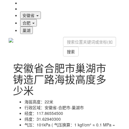
海拔首页
地图标注
安徽省
合肥
巢湖
搜索
安徽省合肥市巢湖市
铸造厂路海拔高度多
少米
海拔高度：
22米
行政区域：
安徽省-合肥市-巢湖市
经度：
117.86554500
纬度：
31.62940300
气压：
101kPa ( 气压换算：1 kgf/cm² ≈ 0.1 MPa =