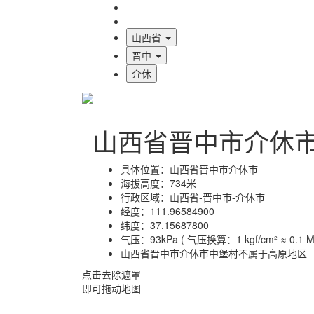
海拔首页
地图标注
山西省
晋中
介休
山西省晋中市介休
具体位置：
山西省晋中市介休市
海拔高度：
734米
行政区域：
山西省-晋中市-介休市
经度：
111.96584900
纬度：
37.15687800
气压：
93kPa ( 气压换算：1 kgf/cm² ≈ 0.1 MP
山西省晋中市介休市中堡村不属于高原地区
点击去除遮罩
即可拖动地图