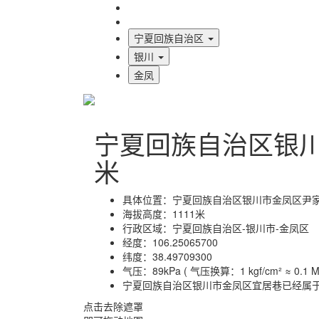
海拔首页
地图标注
宁夏回族自治区
银川
金凤
宁夏回族自治区银
米
具体位置：
宁夏回族自治区银川市金凤区尹
海拔高度：
1111米
行政区域：
宁夏回族自治区-银川市-金凤区
经度：
106.25065700
纬度：
38.49709300
气压：
89kPa ( 气压换算：1 kgf/cm² ≈ 0.1 MP
宁夏回族自治区银川市金凤区宜居巷已经属
点击去除遮罩