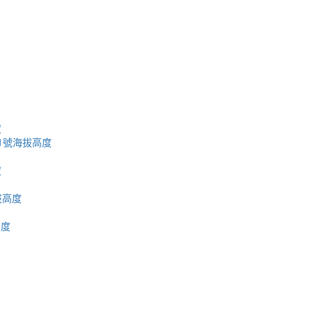
度
1號海拔高度
度
拔高度
高度
蜀ICP备2023002954号-2