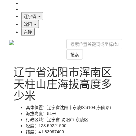
海拔首页
地图标注
辽宁省
沈阳
东陵
搜索
辽宁省沈阳市浑南区
天柱山庄海拔高度多
少米
具体位置：
辽宁省沈阳市东陵区S104(东陵路)
海拔高度：
54米
行政区域：
辽宁省-沈阳市-东陵区
经度：
123.59221500
纬度：
41.83097400