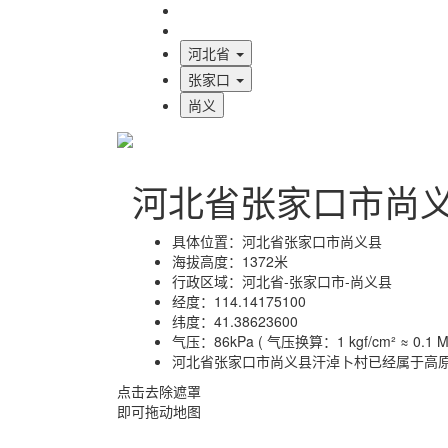
海拔首页
地图标注
河北省
张家口
尚义
河北省张家口市尚
具体位置：
河北省张家口市尚义县
海拔高度：
1372米
行政区域：
河北省-张家口市-尚义县
经度：
114.14175100
纬度：
41.38623600
气压：
86kPa ( 气压换算：1 kgf/cm² ≈ 0.1 MP
河北省张家口市尚义县汗淖卜村已经属于高
点击去除遮罩
即可拖动地图