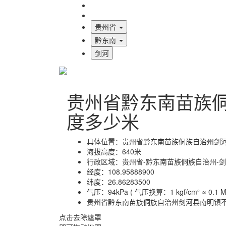
海拔首页
地图标注
贵州省
黔东南
剑河
贵州省黔东南苗族
度多少米
具体位置：
贵州省黔东南苗族侗族自治州剑
海拔高度：
640米
行政区域：
贵州省-黔东南苗族侗族自治州-
经度：
108.95888900
纬度：
26.86283500
气压：
94kPa ( 气压换算：1 kgf/cm² ≈ 0.1 MP
贵州省黔东南苗族侗族自治州剑河县南明镇
点击去除遮罩