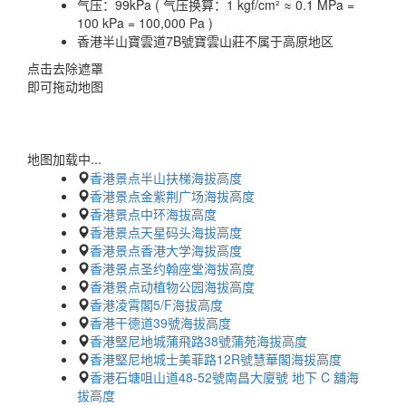
气压：
99kPa ( 气压换算：1 kgf/cm² ≈ 0.1 MPa =
100 kPa = 100,000 Pa )
香港半山寶雲道7B號寶雲山莊不属于高原地区
点击去除遮罩
即可拖动地图
地图加载中...
香港景点半山扶梯海拔高度
香港景点金紫荆广场海拔高度
香港景点中环海拔高度
香港景点天星码头海拔高度
香港景点香港大学海拔高度
香港景点圣约翰座堂海拔高度
香港景点动植物公园海拔高度
香港凌霄閣5/F海拔高度
香港干德道39號海拔高度
香港堅尼地城蒲飛路38號蒲苑海拔高度
香港堅尼地城士美菲路12R號慧華閣海拔高度
香港石塘咀山道48-52號南昌大廈號 地下 C 舖海
拔高度