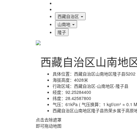
海拔首页
地图标注
西藏自治区
山南地
隆子
西藏自治区山南地
具体位置：
西藏自治区山南地区隆子县S202
海拔高度：
4028米
行政区域：
西藏自治区-山南地区-隆子县
经度：
92.25284400
纬度：
28.42587800
气压：
61kPa ( 气压换算：1 kgf/cm² ≈ 0.1 MP
西藏自治区山南地区隆子县热荣乡属于高原
点击去除遮罩
即可拖动地图