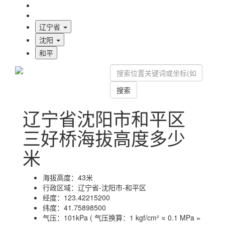
海拔首页
地图标注
辽宁省
沈阳
和平
搜索
辽宁省沈阳市和平区
三好桥海拔高度多少
米
海拔高度：
43米
行政区域：
辽宁省-沈阳市-和平区
经度：
123.42215200
纬度：
41.75898500
气压：
101kPa ( 气压换算：1 kgf/cm² ≈ 0.1 MPa =