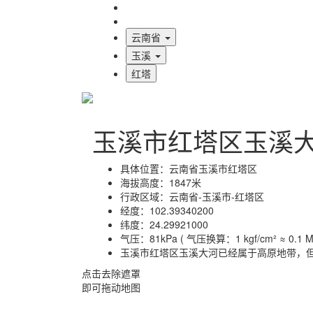
海拔首页
地图标注
云南省
玉溪
红塔
玉溪市红塔区玉溪
具体位置：
云南省玉溪市红塔区
海拔高度：
1847米
行政区域：
云南省-玉溪市-红塔区
经度：
102.39340200
纬度：
24.29921000
气压：
81kPa ( 气压换算：1 kgf/cm² ≈ 0.1 MP
玉溪市红塔区玉溪大河已经属于高原地带，
点击去除遮罩
即可拖动地图