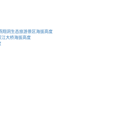
燕翔洞生态旅游景区海拔高度
汉江大桥海拔高度
度
蜀ICP备2023002954号-2