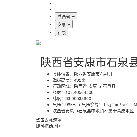
海拔首页
地图标注
陕西省
安康
石泉
陕西省安康市石泉
具体位置：
陕西省安康市石泉县
海拔高度：
492米
行政区域：
陕西省-安康市-石泉县
经度：
108.40564500
纬度：
33.00532800
气压：
96kPa ( 气压换算：1 kgf/cm² ≈ 0.1 MP
陕西省安康市石泉县中池镇不属于高原地区
点击去除遮罩
即可拖动地图