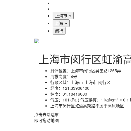
海拔首页
地图标注
上海市
上海
闵行
上海市闵行区虹渝
具体位置：
上海市闵行区吴宝路1265弄
海拔高度：
4米
行政区域：
上海市-上海市-闵行区
经度：
121.33906400
纬度：
31.18416000
气压：
101kPa ( 气压换算：1 kgf/cm² ≈ 0.1 M
上海市闵行区虹渝高架路不属于高原地区
点击去除遮罩
即可拖动地图