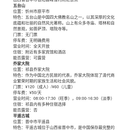
五台山
位置：
忻州市原平市
特色：
五台山是中国四大佛教名山之一，以其深厚的文化
底蕴和壮丽的自然风光著称。山上有众多寺庙、塔林和自
然景观，如菩萨顶、塔院寺等。
门票：
无门票
停车费：
无明确费用
营业时间：
全天开放
住宿：
附近有多家宾馆和酒店
能否露营：
可露营
乔家大院
位置：
祁县乔家大院
特色：
作为中国北方民居的代表，乔家大院体现了清代商
业繁荣时期的家族生活和社会风貌。
门票：
¥120（成人）/¥60（儿童）
停车费：
¥50/天
营业时间：
08:00-17:30（旺季），09:00-16:30（淡季）
住宿：
祁县内有多种住宿选择
能否露营：
否
平遥古城
位置：
晋中市平遥县
特色：
平遥古城位于山西省晋中市，是中国保存最完整的