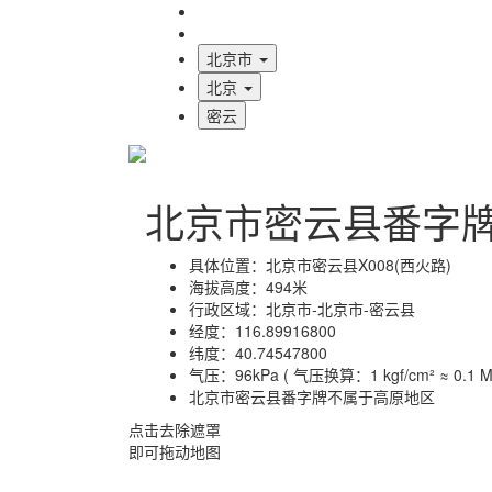
海拔首页
地图标注
北京市
北京
密云
北京市密云县番字
具体位置：
北京市密云县X008(西火路)
海拔高度：
494米
行政区域：
北京市-北京市-密云县
经度：
116.89916800
纬度：
40.74547800
气压：
96kPa ( 气压换算：1 kgf/cm² ≈ 0.1 MP
北京市密云县番字牌不属于高原地区
点击去除遮罩
即可拖动地图