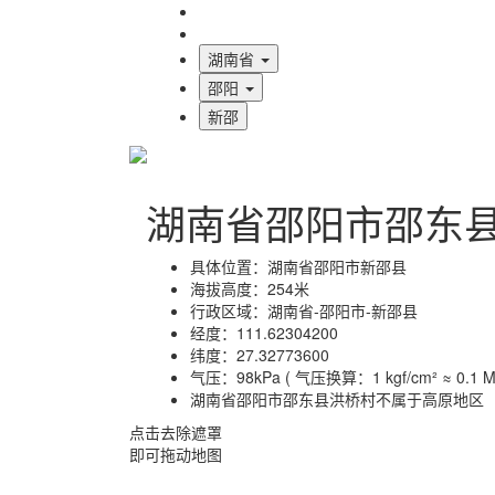
海拔首页
地图标注
湖南省
邵阳
新邵
湖南省邵阳市邵东
具体位置：
湖南省邵阳市新邵县
海拔高度：
254米
行政区域：
湖南省-邵阳市-新邵县
经度：
111.62304200
纬度：
27.32773600
气压：
98kPa ( 气压换算：1 kgf/cm² ≈ 0.1 MP
湖南省邵阳市邵东县洪桥村不属于高原地区
点击去除遮罩
即可拖动地图