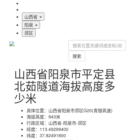
海拔首页
地图标注
山西省
阳泉
郊区
搜索
山西省阳泉市平定县
北茹隧道海拔高度多
少米
具体位置：
山西省阳泉市郊区G20(青银高速)
海拔高度：
943米
行政区域：
山西省-阳泉市-郊区
经度：
113.49299400
纬度：
37.82491800