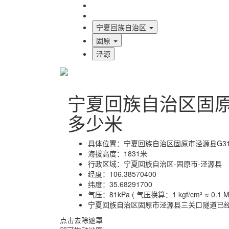
海拔首页
地图标注
宁夏回族自治区
固原
泾源
宁夏回族自治区固
多少米
具体位置：
宁夏回族自治区固原市泾源县G31
海拔高度：
1831米
行政区域：
宁夏回族自治区-固原市-泾源县
经度：
106.38570400
纬度：
35.68291700
气压：
81kPa ( 气压换算：1 kgf/cm² ≈ 0.1 MP
宁夏回族自治区固原市泾源县三关口隧道已
点击去除遮罩