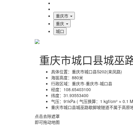
海拔首页
地图标注
重庆市
重庆
城口
重庆市城口县城巫
具体位置：
重庆市城口县S202(来凤路)
海拔高度：
880米
行政区域：
重庆市-重庆市-城口县
经度：
108.65403100
纬度：
31.93553400
气压：
91kPa ( 气压换算：1 kgf/cm² ≈ 0.1 MP
重庆市城口县城巫路歇脚坡隧道不属于高原
点击去除遮罩
即可拖动地图