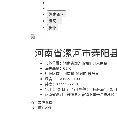
海拔首页
地图标注
河南省
漯河
舞阳
河南省漯河市舞阳
具体位置：
河南省漯河市舞阳县人民路
海拔高度：
68米
行政区域：
河南省-漯河市-舞阳县
经度：
113.83533100
纬度：
33.59977700
气压：
101kPa ( 气压换算：1 kgf/cm² ≈ 0.1 M
河南省漯河市舞阳县莲花镇不属于高原地区
点击去除遮罩
即可拖动地图