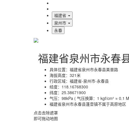
海拔首页
地图标注
福建省
泉州市
永春
福建省泉州市永春
具体位置：
福建省泉州市永春县美普路
海拔高度：
321米
行政区域：
福建省-泉州市-永春县
经度：
118.16768300
纬度：
25.38671900
气压：
98kPa ( 气压换算：1 kgf/cm² ≈ 0.1 MP
福建省泉州市永春县蓬壶镇不属于高原地区
点击去除遮罩
即可拖动地图