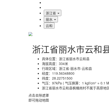
海拔首页
地图标注
浙江省
丽水
云和
浙江省丽水市云和
具体位置：
浙江省丽水市云和县
海拔高度：
334米
行政区域：
浙江省-丽水市-云和县
经度：
119.56348800
纬度：
28.22751500
气压：
97kPa ( 气压换算：1 kgf/cm² ≈ 0.1 MP
浙江省丽水市云和县枫桶岗村不属于高原地
点击去除遮罩
即可拖动地图