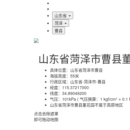
海拔首页
地图标注
山东省
菏泽
曹县
山东省菏泽市曹县
具体位置：
山东省菏泽市曹县
海拔高度：
55米
行政区域：
山东省-菏泽市-曹县
经度：
115.37217000
纬度：
34.89049200
气压：
101kPa ( 气压换算：1 kgf/cm² ≈ 0.1 M
山东省菏泽市曹县董花园不属于高原地区
点击去除遮罩
即可拖动地图