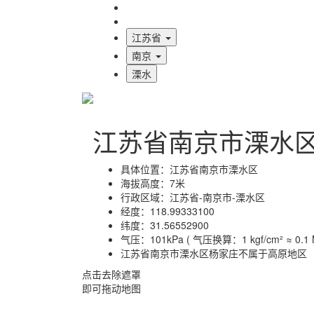
海拔首页
地图标注
江苏省
南京
溧水
江苏省南京市溧水
具体位置：
江苏省南京市溧水区
海拔高度：
7米
行政区域：
江苏省-南京市-溧水区
经度：
118.99333100
纬度：
31.56552900
气压：
101kPa ( 气压换算：1 kgf/cm² ≈ 0.1 M
江苏省南京市溧水区杨家庄不属于高原地区
点击去除遮罩
即可拖动地图