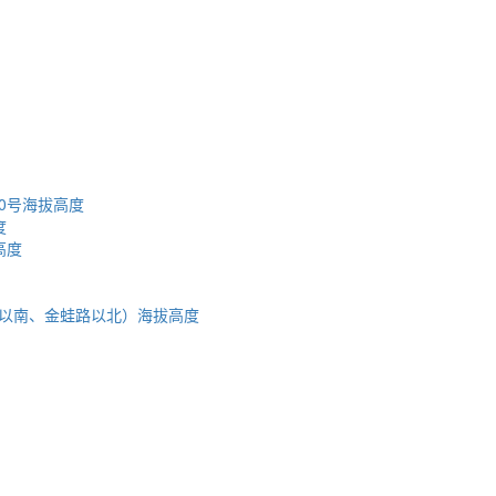
0号海拔高度
度
高度
路以南、金蛙路以北）海拔高度
蜀ICP备2023002954号-2