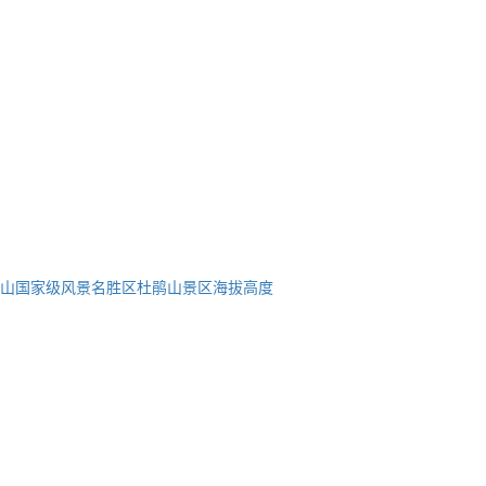
冈山国家级风景名胜区杜鹃山景区海拔高度
蜀ICP备2023002954号-2