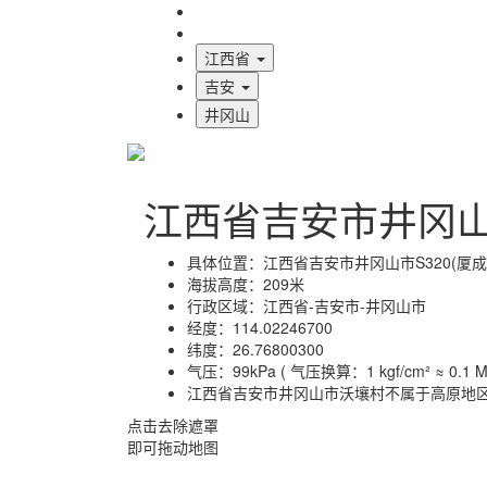
海拔首页
地图标注
江西省
吉安
井冈山
江西省吉安市井冈
具体位置：
江西省吉安市井冈山市S320(厦成
海拔高度：
209米
行政区域：
江西省-吉安市-井冈山市
经度：
114.02246700
纬度：
26.76800300
气压：
99kPa ( 气压换算：1 kgf/cm² ≈ 0.1 MP
江西省吉安市井冈山市沃壤村不属于高原地
点击去除遮罩
即可拖动地图