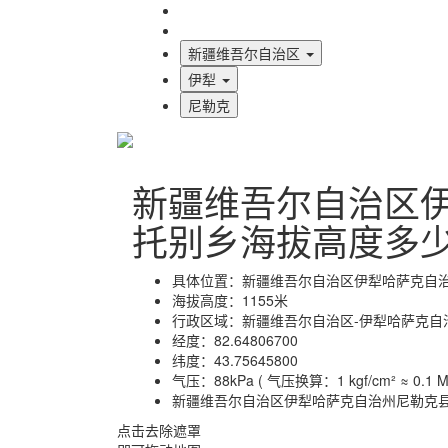
海拔首页
地图标注
新疆维吾尔自治区
伊犁
尼勒克
新疆维吾尔自治区
托别乡海拔高度多
具体位置：
新疆维吾尔自治区伊犁哈萨克自
海拔高度：
1155米
行政区域：
新疆维吾尔自治区-伊犁哈萨克自
经度：
82.64806700
纬度：
43.75645800
气压：
88kPa ( 气压换算：1 kgf/cm² ≈ 0.1 MP
新疆维吾尔自治区伊犁哈萨克自治州尼勒克
点击去除遮罩