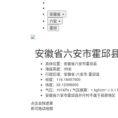
海拔首页
地图标注
安徽省
六安
霍邱
安徽省六安市霍邱
具体位置：
安徽省六安市霍邱县
海拔高度：
39米
行政区域：
安徽省-六安市-霍邱县
经度：
116.18457900
纬度：
32.12398000
气压：
101kPa ( 气压换算：1 kgf/cm² ≈ 0.1 M
安徽省六安市霍邱县外圩村不属于高原地区
点击去除遮罩
即可拖动地图