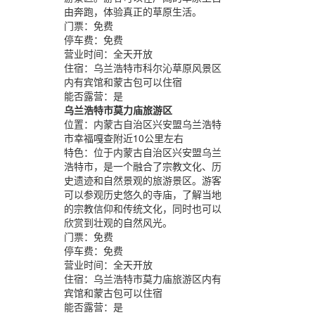
由奔跑，体验真正的草原生活。
门票：
免费
停车费：
免费
营业时间：
全天开放
住宿：
乌兰浩特市科尔沁草原风景区
内有宾馆和蒙古包可以住宿
能否露营：
是
乌兰浩特市莫力庙旅游区
位置：
内蒙古自治区兴安盟乌兰浩特
市幸福嘎查附近10公里左右
特色：
位于内蒙古自治区兴安盟乌兰
浩特市，是一个融合了宗教文化、历
史遗迹和自然景观的旅游景区。游客
可以参观历史悠久的寺庙，了解当地
的宗教信仰和传统文化，同时也可以
欣赏到壮观的自然风光。
门票：
免费
停车费：
免费
营业时间：
全天开放
住宿：
乌兰浩特市莫力庙旅游区内有
宾馆和蒙古包可以住宿
能否露营：
是