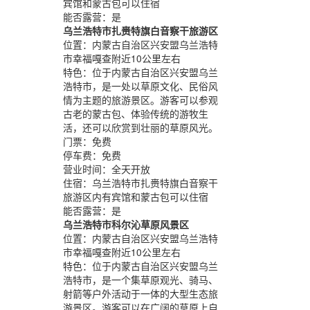
宾馆和蒙古包可以住宿
能否露营：
是
乌兰浩特市扎赉特旗白音察干旅游区
位置：
内蒙古自治区兴安盟乌兰浩特
市幸福嘎查附近10公里左右
特色：
位于内蒙古自治区兴安盟乌兰
浩特市，是一处以草原文化、民俗风
情为主题的旅游景区。游客可以参观
古老的蒙古包、体验传统的游牧生
活，还可以欣赏到壮丽的草原风光。
门票：
免费
停车费：
免费
营业时间：
全天开放
住宿：
乌兰浩特市扎赉特旗白音察干
旅游区内有宾馆和蒙古包可以住宿
能否露营：
是
乌兰浩特市科尔沁草原风景区
位置：
内蒙古自治区兴安盟乌兰浩特
市幸福嘎查附近10公里左右
特色：
位于内蒙古自治区兴安盟乌兰
浩特市，是一个集草原观光、骑马、
射箭等户外活动于一体的大型生态旅
游景区。游客可以在广阔的草原上自