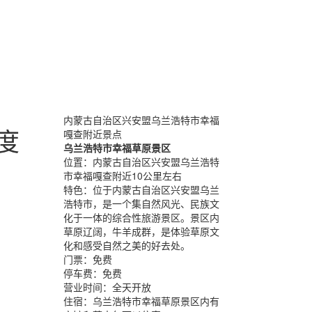
内蒙古自治区兴安盟乌兰浩特市幸福
度
嘎查附近景点
乌兰浩特市幸福草原景区
位置：
内蒙古自治区兴安盟乌兰浩特
市幸福嘎查附近10公里左右
特色：
位于内蒙古自治区兴安盟乌兰
浩特市，是一个集自然风光、民族文
化于一体的综合性旅游景区。景区内
草原辽阔，牛羊成群，是体验草原文
化和感受自然之美的好去处。
门票：
免费
停车费：
免费
营业时间：
全天开放
住宿：
乌兰浩特市幸福草原景区内有